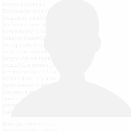
летние каникулы.
Школьники всей страны
отдыхают после тяжелого
учебного года. Самое
время выехать за пределы
родного Санкт-Петербурга
и отправиться на курорт. И
перед многими встает
вопрос, где же провести
отдых? Для меня ответ
всегда был прост. Самое
лучшее лето - это лето,
проведенное в деревне.
Поэтому в этом году мы с
моей семьей по традиции
решили поехать в гости к
бабушке с дедушкой.
Нам предстоит путь в
Новгородскую область.
Войти