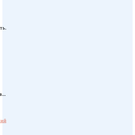
ть.
...
рий