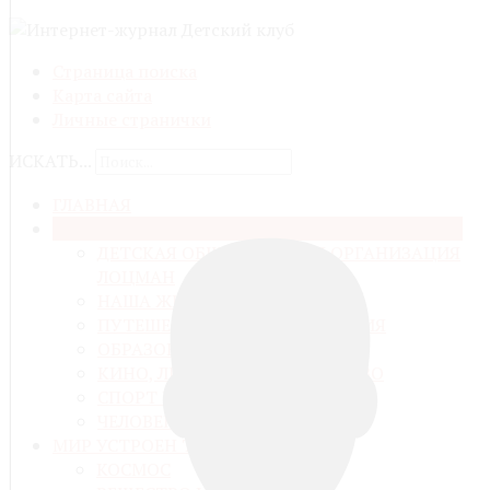
Страница поиска
Карта сайта
Личные странички
ИСКАТЬ...
ГЛАВНАЯ
ОТОВСЮДУ ОБО ВСЁМ
ДЕТСКАЯ ОБЩЕСТВЕННАЯ ОРГАНИЗАЦИЯ
ЛОЦМАН
НАША ЖИЗНЬ
ПУТЕШЕСТВИЯ И ПРИКЛЮЧЕНИЯ
ОБРАЗОВАНИЕ И ВОСПИТАНИЕ
КИНО, ЛИТЕРАТУРА, ИСКУССТВО
СПОРТ И ЗДОРОВЬЕ
ЧЕЛОВЕК И ЕГО ДЕЛО
МИР УСТРОЕН ТАК
КОСМОС