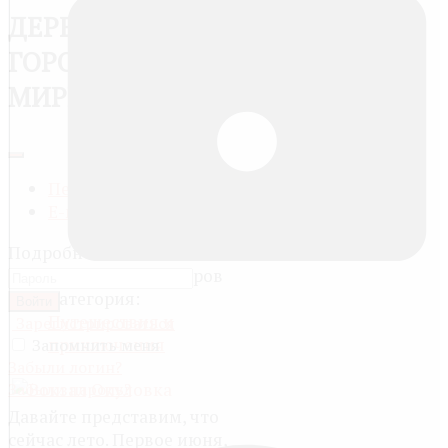
ДЕРЕВНЯ И
ГОРОД - РАЗНЫЕ
МИРЫ
Печать
E-mail
Подробности
Автор:
Артём Егоров
Категория:
Войти
Путешествия и
Зарегистрироваться
приключения
Запомнить меня
Забыли логин?
Забыли пароль?
Давайте представим, что
сейчас лето. Первое июня,