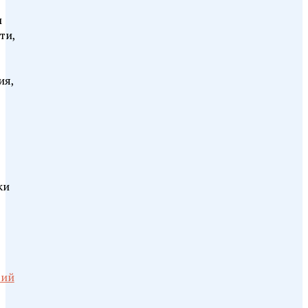
м
ти,
ия,
ки
рий