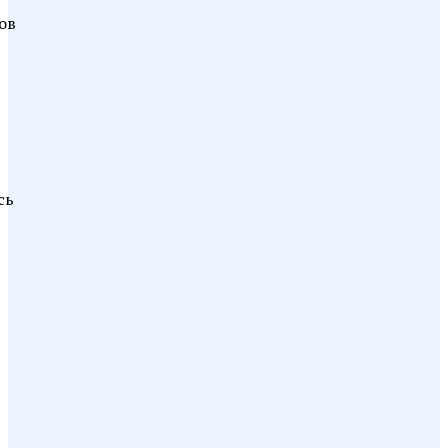
ов
сь