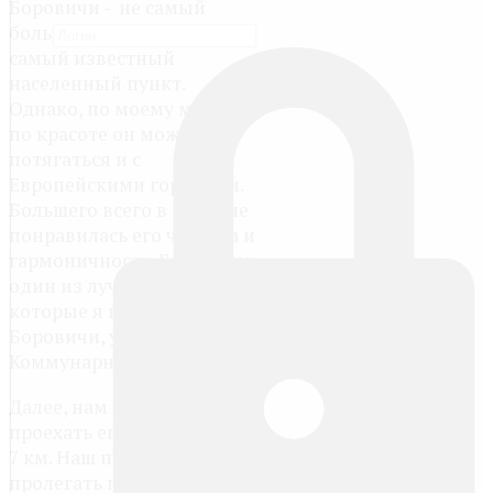
Боровичи - не самый
большой и далеко не
самый известный
населенный пункт.
Однако, по моему мнению,
по красоте он может
потягаться и с
Европейскими городами.
Большего всего в нем мне
понравилась его чистота и
гармоничность. Боровичи -
один из лучших городов,
которые я видел. На фото
Боровичи, улица
Коммунарная.
Далее, нам предстоит
проехать еще примерно 6-
7 км. Наш путь будет
пролегать по трассе,