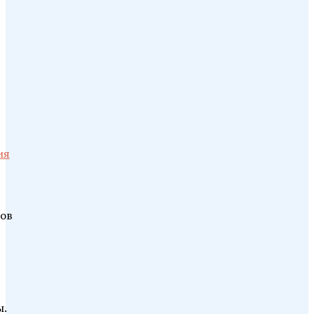
ия
ов
.