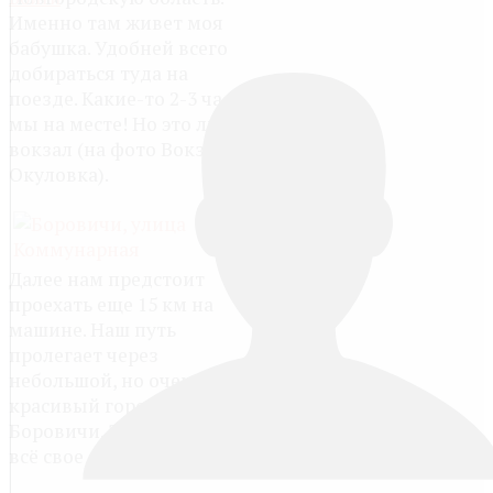
Именно там живет моя
бабушка. Удобней всего
добираться туда на
поезде. Какие-то 2-3 часа и
мы на месте! Но это лишь
вокзал (на фото Вокзал
Окуловка).
Далее нам предстоит
проехать еще 15 км на
машине. Наш путь
пролегает через
небольшой, но очень
красивый город -
Боровичи. Здесь провел
всё свое детство мой папа.