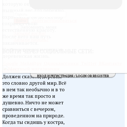
которую окружает
пышный лес. Его бережно
охраняют и он до сих пор
Зарегистрироваться
Войти
сохранил свою
Запомнить меня
естественную красоту.
Забыли логин?
После него наш путь
Забыли пароль?
заканчивается.
Начинается размеренная
ВОЙТИ
ЧЕРЕЗ СОЦИАЛЬНЫЕ СЕТИ:
деревенская жизнь.
Google
Майл@ру
Одноклассники
Twitter
ВКонтакте
Яндекс
Должен сказать, деревня -
ВХОД И РЕГИСТРАЦИЯ / LOGIN OR REGISTER
это словно другой мир. Всё
в нем так необычно и в то
же время так просто и
душевно. Ничто не может
сравниться с вечером,
проведенном на природе.
Когда ты сидишь у костра,