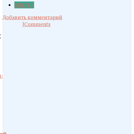
ВПЕРЁД
Добавить комментарий
JComments
Е