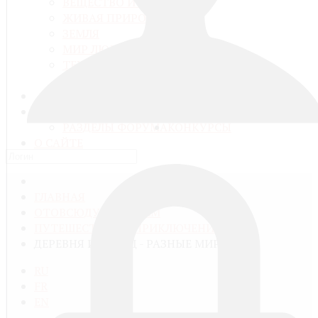
ВЕЩЕСТВО И ЭНЕРГИЯ
ЖИВАЯ ПРИРОДА
ЗЕМЛЯ
МИР ЛЮДЕЙ
ТЕХНИКА И КОМПЬЮТЕРНЫЕ
ТЕХНОЛОГИИ
МЕДИАТЕКА
ГАЛЕРЕЯ
ВОПРОСЫ И РАЗГОВОРЫ
РАЗДЕЛЫ ФОРУМА
КОНКУРСЫ
О САЙТЕ
ГЛАВНАЯ
ОТОВСЮДУ ОБО ВСЁМ
ПУТЕШЕСТВИЯ И ПРИКЛЮЧЕНИЯ
ДЕРЕВНЯ И ГОРОД - РАЗНЫЕ МИРЫ
RU
FR
EN