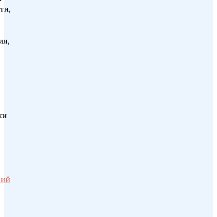
ти,
ия,
ки
рий