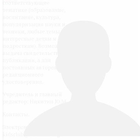
соответствующие
тематике (образование,
воспитание, культура,
популяризация науки и
техники, любые темы,
интересные детям и
подросткам). Возможна
выдача свидетельств о
публикации, а для
постоянных авторов -
редакционного
удостоверения.
Учредитель и главный
редактор: Никитин Ю.М.
Контакты.
Электронная почта:
kidsclub@lotsman.org.