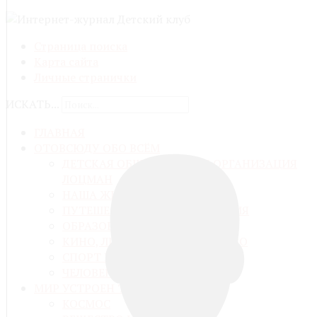
Страница поиска
Карта сайта
Личные странички
ИСКАТЬ...
ГЛАВНАЯ
ОТОВСЮДУ ОБО ВСЁМ
ДЕТСКАЯ ОБЩЕСТВЕННАЯ ОРГАНИЗАЦИЯ
ЛОЦМАН
НАША ЖИЗНЬ
ПУТЕШЕСТВИЯ И ПРИКЛЮЧЕНИЯ
ОБРАЗОВАНИЕ И ВОСПИТАНИЕ
КИНО, ЛИТЕРАТУРА, ИСКУССТВО
СПОРТ И ЗДОРОВЬЕ
ЧЕЛОВЕК И ЕГО ДЕЛО
МИР УСТРОЕН ТАК
КОСМОС