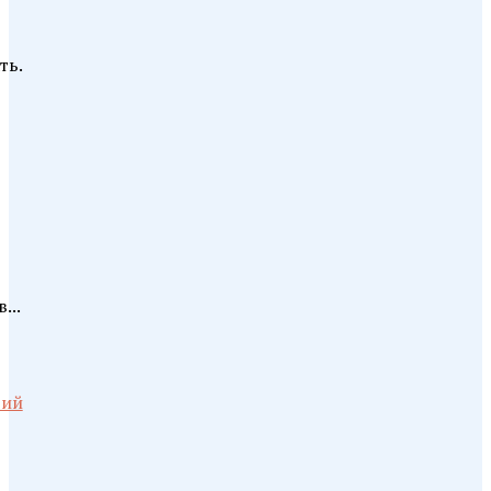
ть.
...
рий