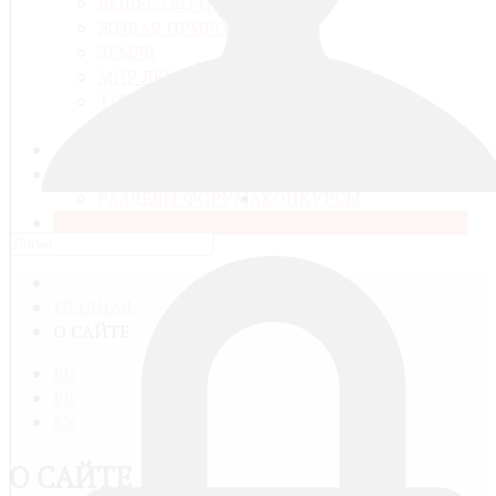
ВЕЩЕСТВО И ЭНЕРГИЯ
ЖИВАЯ ПРИРОДА
ЗЕМЛЯ
МИР ЛЮДЕЙ
ТЕХНИКА И КОМПЬЮТЕРНЫЕ
ТЕХНОЛОГИИ
МЕДИАТЕКА
ГАЛЕРЕЯ
ВОПРОСЫ И РАЗГОВОРЫ
РАЗДЕЛЫ ФОРУМА
КОНКУРСЫ
О САЙТЕ
ГЛАВНАЯ
О САЙТЕ
RU
FR
EN
О САЙТЕ