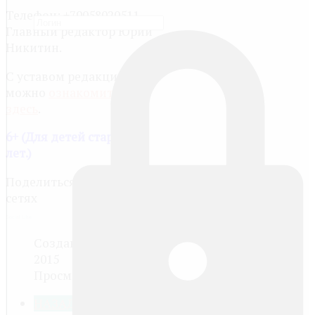
Телефон: +79058020511.
Главный редактор Юрий
Никитин.
С уставом редакции
можно
ознакомиться
здесь
.
6+ (Для детей старше 6
лет.)
Поделиться в социальных
сетях
Social Like
Создано: 15 декабря
2015
Просмотров: 16830
НАЗАД