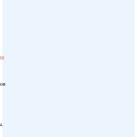
ия
ов
.