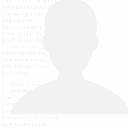
Сайт зарегистрирован
Роскомнадзором как
сетевое средство массовой
информации.
Свидетельство о
регистрации: Эл № ФС77-
63695 от 10.11.2015.
Тематика: культурно-
просветительская,
образовательная, для
детей, подростков,
молодёжи.
Приглашаются к
сотрудничеству авторы
(как взрослые, так и дети).
Принимаются статьи и
другие материалы,
Войти