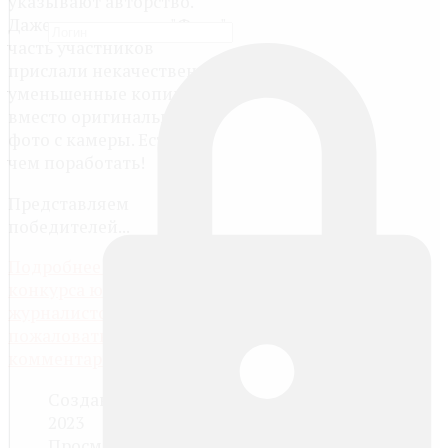
указывают авторство.
Даже в номинации "Фото"
часть участников
прислали некачественные
уменьшенные копии
вместо оригинальных
фото с камеры. Есть над
чем поработать!
Представляем
победителей...
Подробнее: Итоги пятого
конкурса юных
журналистов Добро
пожаловать
10
комментариев
Создано: 20 апреля
2023
Просмотров: 6898