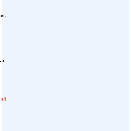
ия,
ки
рий