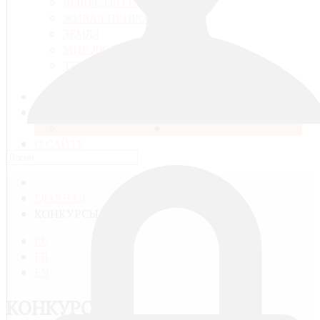
ВЕЩЕСТВО И ЭНЕРГИЯ
ЖИВАЯ ПРИРОДА
ЗЕМЛЯ
МИР ЛЮДЕЙ
ТЕХНИКА И КОМПЬЮТЕРНЫЕ
ТЕХНОЛОГИИ
МЕДИАТЕКА
ГАЛЕРЕЯ
ВОПРОСЫ И РАЗГОВОРЫ
РАЗДЕЛЫ ФОРУМА
КОНКУРСЫ
О САЙТЕ
ГЛАВНАЯ
КОНКУРСЫ
RU
FR
EN
КОНКУРСЫ