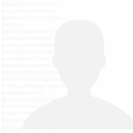
хорошие, интересные,
хотя, есть отдельные
факты плагиата, старые
работы и
другие нарушения условий
конкурса. Особенно
хотелось бы обратить
внимание участников в
номинации "Текст" на
наличие и качество
фотографий. Во многих
случаях есть прекрасный
текст, к которому просто
напрашиваются
фотоиллюстрации. Но их
нет, и на этом участник
теряет баллы. Некоторые
присылают фотографии
очень низкого качества, не