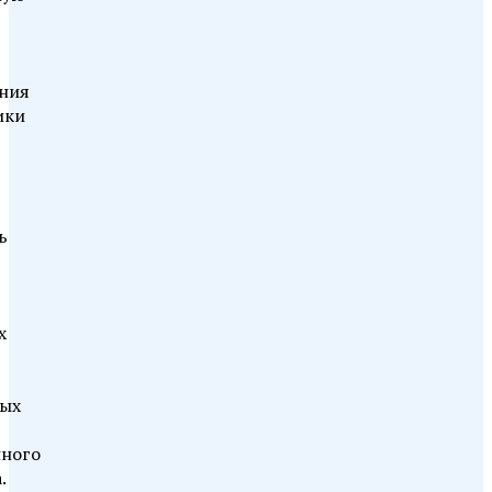
ния
ики
ь
х
ых
нного
.