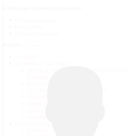
Страница поиска
Карта сайта
Личные странички
ИСКАТЬ...
ГЛАВНАЯ
ОТОВСЮДУ ОБО ВСЁМ
ДЕТСКАЯ ОБЩЕСТВЕННАЯ ОРГАНИЗАЦИЯ
ЛОЦМАН
НАША ЖИЗНЬ
ПУТЕШЕСТВИЯ И ПРИКЛЮЧЕНИЯ
ОБРАЗОВАНИЕ И ВОСПИТАНИЕ
КИНО, ЛИТЕРАТУРА, ИСКУССТВО
СПОРТ И ЗДОРОВЬЕ
ЧЕЛОВЕК И ЕГО ДЕЛО
МИР УСТРОЕН ТАК
КОСМОС