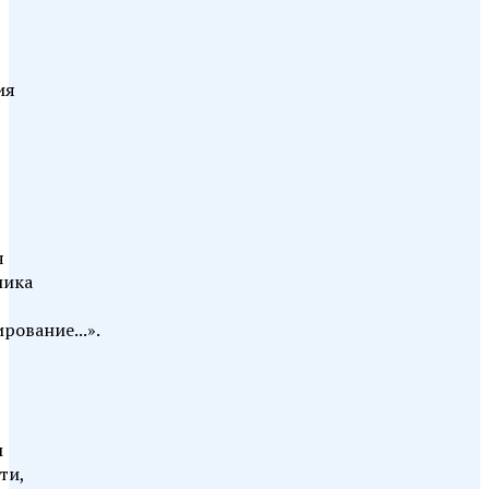
ия
я
ника
ование...».
м
ти,