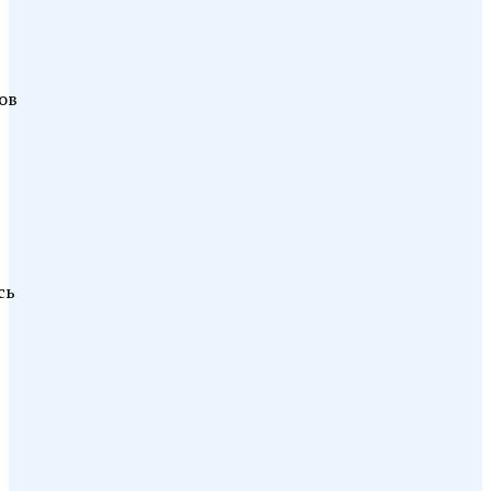
ов
сь