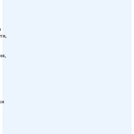
м
ти,
ия,
ки