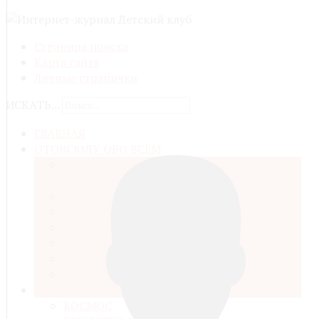
Страница поиска
Карта сайта
Личные странички
ИСКАТЬ...
ГЛАВНАЯ
ОТОВСЮДУ ОБО ВСЁМ
ДЕТСКАЯ ОБЩЕСТВЕННАЯ ОРГАНИЗАЦИЯ
ЛОЦМАН
НАША ЖИЗНЬ
ПУТЕШЕСТВИЯ И ПРИКЛЮЧЕНИЯ
ОБРАЗОВАНИЕ И ВОСПИТАНИЕ
КИНО, ЛИТЕРАТУРА, ИСКУССТВО
СПОРТ И ЗДОРОВЬЕ
ЧЕЛОВЕК И ЕГО ДЕЛО
МИР УСТРОЕН ТАК
КОСМОС