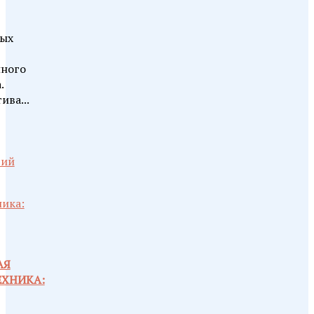
ых
нного
.
ива...
рий
АЯ
ХНИКА: