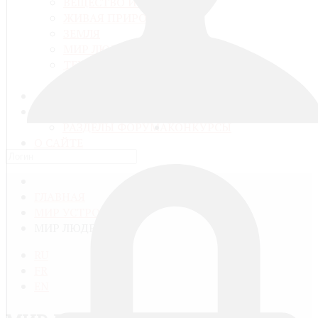
ВЕЩЕСТВО И ЭНЕРГИЯ
ЖИВАЯ ПРИРОДА
ЗЕМЛЯ
МИР ЛЮДЕЙ
ТЕХНИКА И КОМПЬЮТЕРНЫЕ
ТЕХНОЛОГИИ
МЕДИАТЕКА
ГАЛЕРЕЯ
ВОПРОСЫ И РАЗГОВОРЫ
РАЗДЕЛЫ ФОРУМА
КОНКУРСЫ
О САЙТЕ
ГЛАВНАЯ
МИР УСТРОЕН ТАК
МИР ЛЮДЕЙ
RU
FR
EN