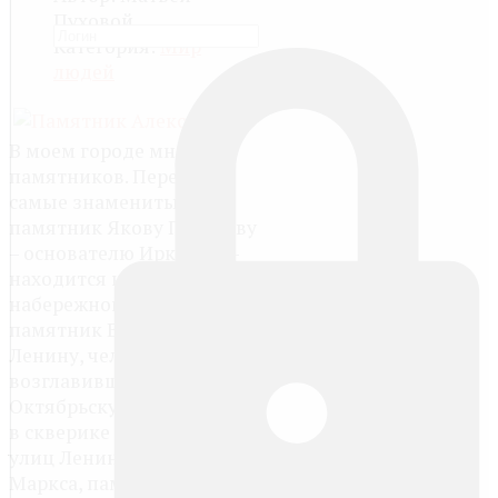
Пуховой
Категория:
Мир
людей
В моем городе много
памятников. Перечислю
самые знаменитые:
памятник Якову Похабову
– основателю Иркутска –
находится на Нижней
набережной реки Ангары;
памятник Владимиру
Ленину, человеку,
возглавившему
Октябрьскую революцию, -
в скверике на пересечении
улиц Ленина и Карла
Маркса, памятник