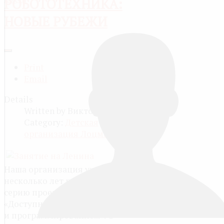
РОБОТОТЕХНИКА:
НОВЫЕ РУБЕЖИ
Print
Email
Details
Written by
Виктория
Category:
Детская
организация Лоцман
Наша организация уже
несколько лет реализует
серию проектов
«Доступная робототехника
и программирование...». С