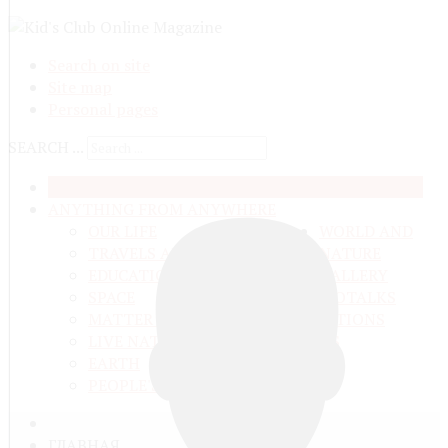
Search on site
Site map
Personal pages
SEARCH ...
HOME
ANYTHING FROM ANYWHERE
OUR LIFE
WORLD AND
TRAVELS ADN ADVENTURES
NATURE
EDUCATION AND UPBRINGING
GALLERY
SPACE
VIDEO
TALKS
MATTER AND ENERGY
AND QUESTIONS
LIVE NATURE
CONTESTS
EARTH
PEOPLE'S WORLD
ГЛАВНАЯ