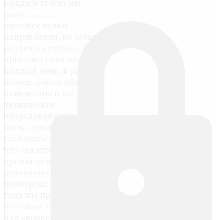
каждым годом мы
расширяем возможности,
находим новые
направления, не забывая
развивать старые. Занятия
проходят практически
каждый день, в работе
используются оба наши
помещения и всё
техническое
оборудование. Но не в
коем случае не должно
создаваться впечатление,
что «на этом всё»! Мы
организуем и участвуем в
различных олимпиадах и
конкурсах: так уже три
года мы проводим
итоговые соревнования
для «проверки» знаний