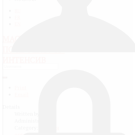
RU
FR
EN
МАСТЕР-КЛАССЫ
ПО ПРОЕКТУ IT-
ИНТЕНСИВ
Print
Email
Details
Written by
Administrator
Category:
Детская
организация Лоцман