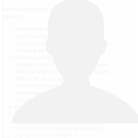
Вот что включала в себя работа по
проекту:
Занятия по электронике,
программированию, 3D
моделированию, робототехнике — в
очном и дистанционном формате.
Мастер-классы по техническим
направлениям: программированию
микроконтроллерных плат Arduino,
пайке, 3D моделированию,
программированию игр,
программированию
квадрокоптеров.
Проектная деятельность детей.
Ремонт и оборудование нового
помещения организации, которое
было выделено администрацией
города Екатеринбурга в
Log in