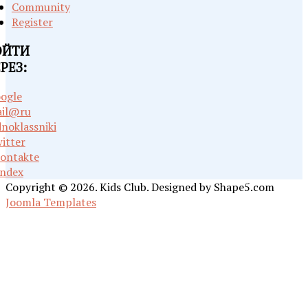
Community
Register
ОЙТИ
РЕЗ:
ogle
il@ru
noklassniki
itter
ontakte
ndex
Copyright © 2026. Kids Club. Designed by Shape5.com
Joomla Templates