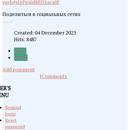
vseh#sigProId8f031aca0f
Поделиться в социальных сетях
Social Like
Created: 04 December 2023
Hits: 8487
PREV
NEXT
Add comment
JComments
ER'S
ENU
Remind
login
Reset
password