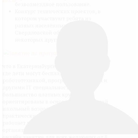
безвозмездное пользование.
Конкурс технических проектов, в
котором участвуют ребята из
разных населённых пунктов
Свердловской области, а также
некоторых других регионов.
Не
секрет,
что в Екатеринбурге не так много мест,
где дети могут бесплатно заниматься
робототехникой, программированием и
другими IT специальностями. Да и
большинство платных кружков
ориентированы в основном на младший
школьный возраст, а подросткам пойти
практически некуда. ДОО «Лоцман»
работает в этой нише уже несколько лет,
организуя бесплатные оффлайн и
онлайн занятия для всех желающих от 8