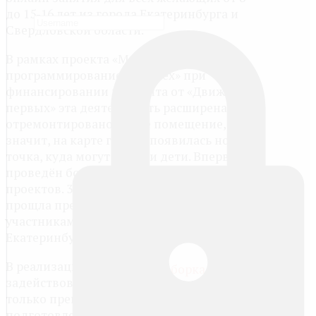
до 15-16 лет из города Екатеринбурга и
Свердловской области.
В рамках проекта «Моделирование и
программирование для всех» при
финансировании из гранта от «Движения
первых» эта деятельность расширена:
отремонтировано новое помещение, а
значит, на карте города появилась новая
точка, куда могут прийти дети. Впервые
проведён большой конкурс технических
проектов. 3 декабря в новом помещении
прощла презентация проектов теми
участниками, которые смогли приехать в
Екатеринбург.
В реализации проекта
задействованы не
только преподаватели, но и наиболее
подготовленные дети, а также родители.