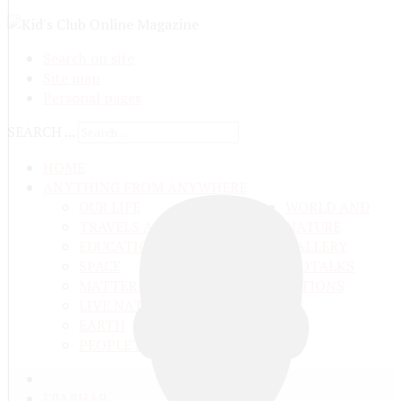
Search on site
Site map
Personal pages
SEARCH ...
HOME
ANYTHING FROM ANYWHERE
OUR LIFE
WORLD AND
TRAVELS ADN ADVENTURES
NATURE
EDUCATION AND UPBRINGING
GALLERY
SPACE
VIDEO
TALKS
MATTER AND ENERGY
AND QUESTIONS
LIVE NATURE
CONTESTS
EARTH
PEOPLE'S WORLD
ГЛАВНАЯ