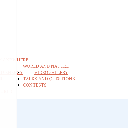
M ANYWHERE
WORLD AND NATURE
ND ENERGY
VIDEO
GALLERY
RE
TALKS AND QUESTIONS
CONTESTS
WORLD