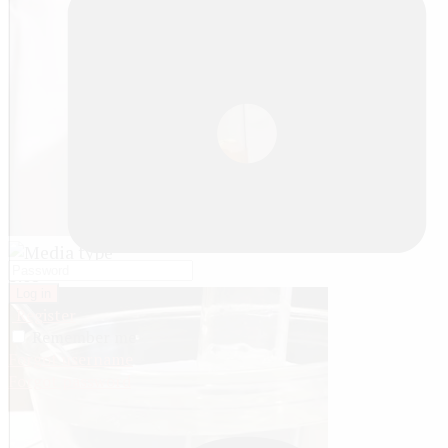
1:03
Log in
Register
Remember me
Forgot username
Forgot password