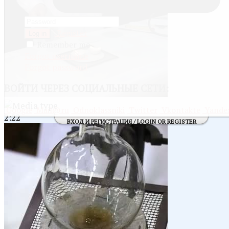
Register
Log in
Remember me
Forgot username
Forgot password
ВОЙТИ
ЧЕРЕЗ СОЦИАЛЬНЫЕ СЕТИ:
Google
Mail@ru
Odnoklassniki
Twitter
Vkontakte
Yande
2:22
ВХОД И РЕГИСТРАЦИЯ / LOGIN OR REGISTER