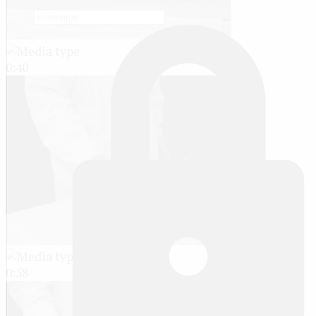
0:40
0:58