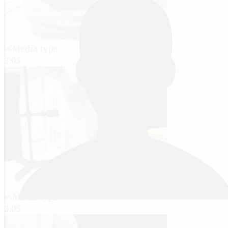
2:05
2:05
Log in