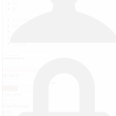
FR
EN
Все видео
Категории видео
Добавить видео
Мой профиль
Поиск
MEDIA
SHOW FEATURED
SEARCH
CLEAR
0:59