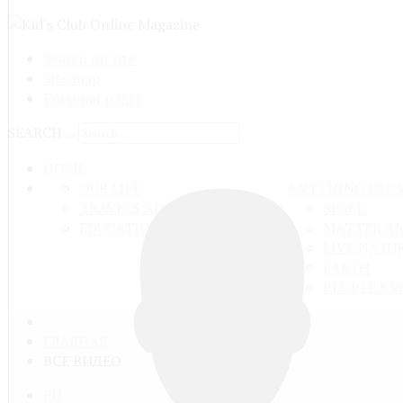
Search on site
Site map
Personal pages
SEARCH ...
HOME
OUR LIFE
ANYTHING FRO
TRAVELS ADN ADVENTURES
SPACE
EDUCATION AND UPBRINGING
MATTER A
LIVE NATU
EARTH
PEOPLE'S 
ГЛАВНАЯ
ВСЕ ВИДЕО
RU