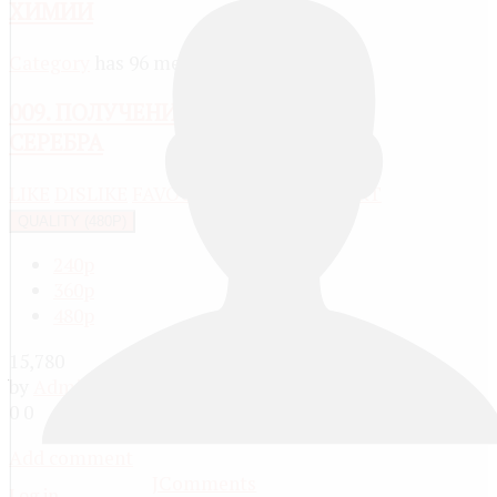
ХИМИИ
Category
has 96 media
009. ПОЛУЧЕНИЕ АЦЕТИЛЕНИДА
СЕРЕБРА
LIKE
DISLIKE
FAVOURITE
SHARE
REPORT
QUALITY (480P)
240p
360p
480p
15,780
by
Administrator
, 13 years ago
0
0
Add comment
JComments
Log in