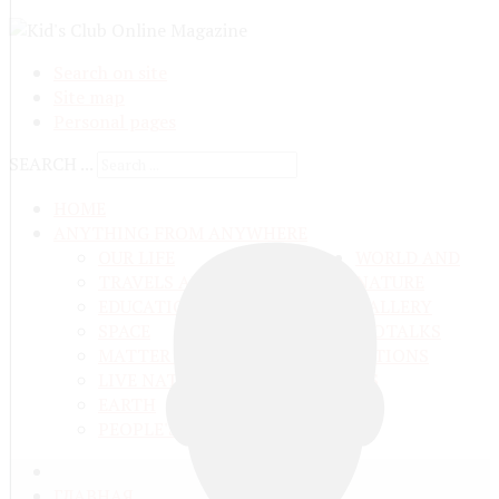
Search on site
Site map
Personal pages
SEARCH ...
HOME
ANYTHING FROM ANYWHERE
OUR LIFE
WORLD AND
TRAVELS ADN ADVENTURES
NATURE
EDUCATION AND UPBRINGING
GALLERY
SPACE
VIDEO
TALKS
MATTER AND ENERGY
AND QUESTIONS
LIVE NATURE
CONTESTS
EARTH
PEOPLE'S WORLD
ГЛАВНАЯ