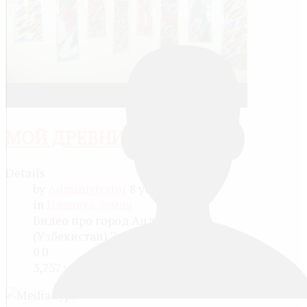
МОЙ ДРЕВНИЙ ГОРОД
Details
by
Administrator
8 years ago
in
Планета Земля
Видео про город Андижан
(Узбекистан) Это...
0
0
5,757 views