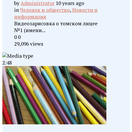
by
Administrator
10 years ago
in
Человек и общество
,
Новости и
информация
Видеозарисовка о томском лицее
№1 (имени...
0
0
29,096 views
2:48