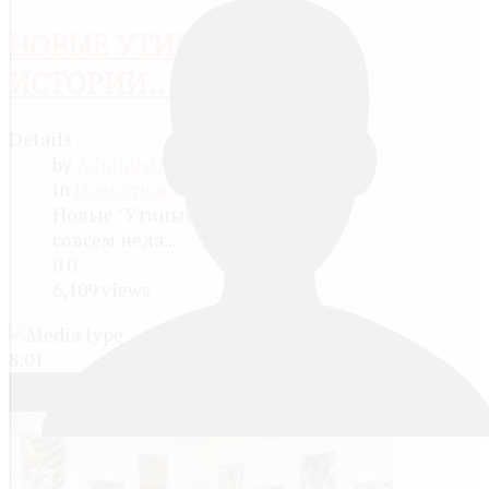
НОВЫЕ УТИНЫЕ
ИСТОРИИ...
Details
by
Administrator
8 years ago
in
Новости и информация
Новые "Утиные истории" вышли
совсем неда...
0
0
6,109 views
8:01
Log in