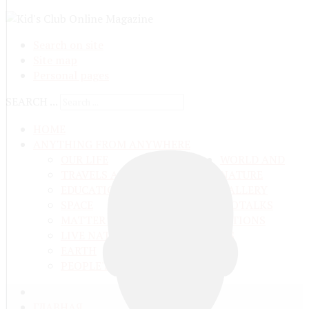
Search on site
Site map
Personal pages
SEARCH ...
HOME
ANYTHING FROM ANYWHERE
OUR LIFE
WORLD AND
TRAVELS ADN ADVENTURES
NATURE
EDUCATION AND UPBRINGING
GALLERY
SPACE
VIDEO
TALKS
MATTER AND ENERGY
AND QUESTIONS
LIVE NATURE
CONTESTS
EARTH
PEOPLE'S WORLD
ГЛАВНАЯ