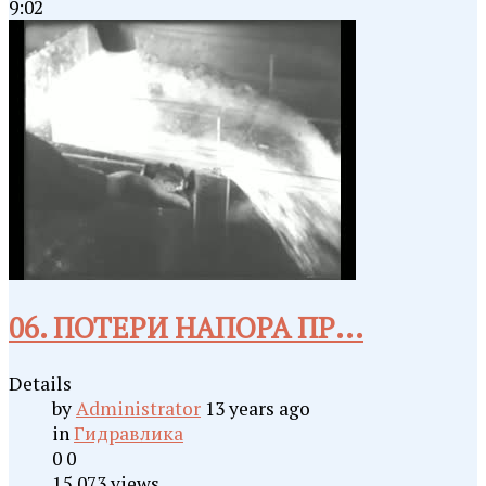
9:02
06. ПОТЕРИ НАПОРА ПР...
Details
by
Administrator
13 years ago
in
Гидравлика
0
0
15,073 views