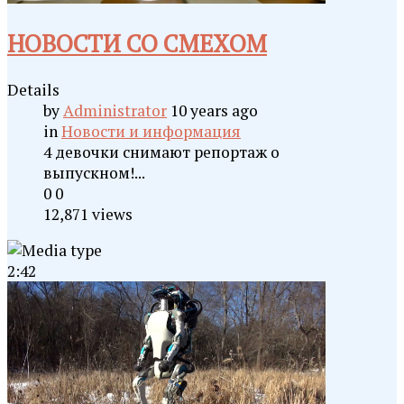
НОВОСТИ СО СМЕХОМ
Details
by
Administrator
10 years ago
in
Новости и информация
4 девочки снимают репортаж о
выпускном!...
0
0
12,871 views
2:42