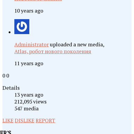
10 years ago
Administrator
uploaded a new media,
Atlas, робот нового поколения
11 years ago
0
0
Details
13 years ago
212,095 views
547 media
LIKE
DISLIKE
REPORT
ER'S