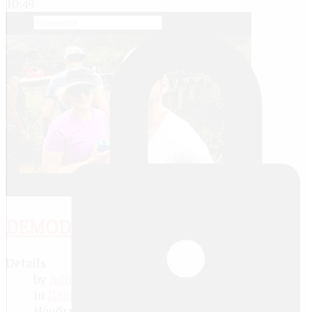
10:49
DEMODARA SRI LANKA R...
Details
by
Administrator
8 years ago
in
Планета Земля
Необычная железнодорожная