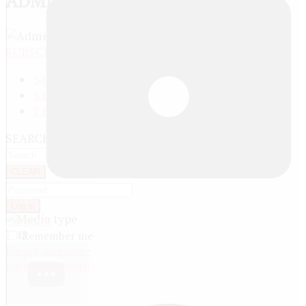
ADMINISTRATOR
SUBSCRIBE
REPORT
547 Media
3 Groups
2 Playlists
SEARCH
CLEAR
Log in
Register
3:42
Remember me
Forgot username
Forgot password