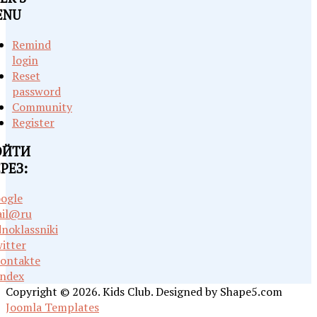
ENU
Remind
login
Reset
password
Community
Register
ОЙТИ
РЕЗ:
ogle
il@ru
noklassniki
itter
ontakte
ndex
Copyright © 2026. Kids Club. Designed by Shape5.com
Joomla Templates