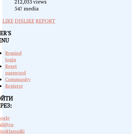
212,033 views
547 media
LIKE
DISLIKE
REPORT
ER'S
ENU
Remind
login
Reset
password
Community
Register
ОЙТИ
РЕЗ:
ogle
il@ru
noklassniki