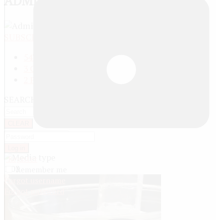
ADMINISTRATOR
SUBSCRIBE
REPORT
547 Media
3 Groups
2 Playlists
SEARCH
CLEAR
Log in
Register
1:03
Remember me
Forgot username
Forgot password