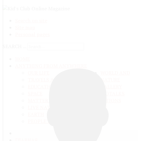
Search on site
Site map
Personal pages
SEARCH ...
HOME
ANYTHING FROM ANYWHERE
OUR LIFE
WORLD AND
TRAVELS ADN ADVENTURES
NATURE
EDUCATION AND UPBRINGING
GALLERY
SPACE
VIDEO
TALKS
MATTER AND ENERGY
AND QUESTIONS
LIVE NATURE
CONTESTS
EARTH
PEOPLE'S WORLD
ГЛАВНАЯ