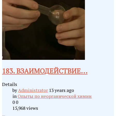
183. ВЗАИМОДЕЙСТВИЕ...
Details
by
Administrator
13 years ago
in
Опыты по неорганической химии
0
0
15,968 views