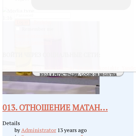
1:16
Register
Log in
Remember me
Forgot username
Forgot password
ВОЙТИ
ЧЕРЕЗ СОЦИАЛЬНЫЕ СЕТИ:
Google
Mail@ru
Odnoklassniki
Twitter
Vkontakte
Yande
ВХОД И РЕГИСТРАЦИЯ / LOGIN OR REGISTER
013. ОТНОШЕНИЕ МАТАН...
Details
by
Administrator
13 years ago