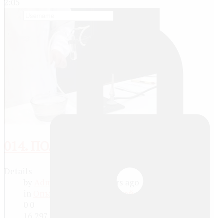
2:05
014. ПОЛУЧЕНИЕ МЕТАН...
Details
by
Administrator
13 years ago
in
Опыты по органической химии
0
0
16,297 views