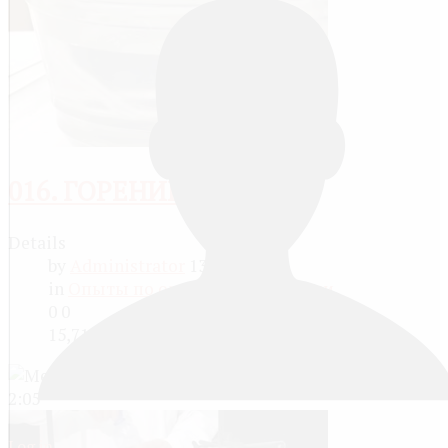
016. ГОРЕНИЕ МЕТАНА
Details
by
Administrator
13 years ago
in
Опыты по органической химии
0
0
15,711 views
2:05
Log in