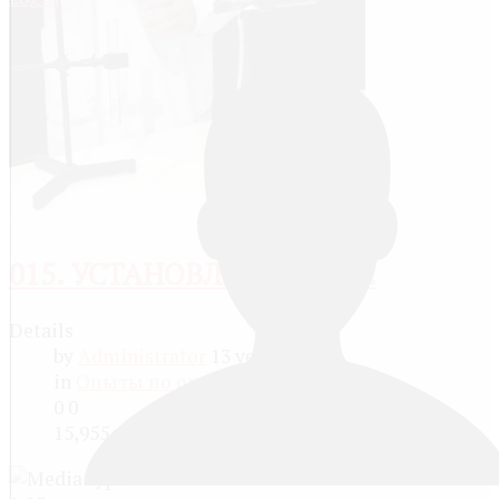
015. УСТАНОВЛЕНИЕ КА...
Details
by
Administrator
13 years ago
in
Опыты по органической химии
0
0
15,955 views