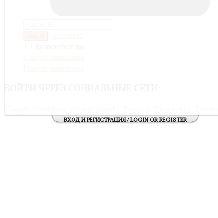
Register
Log in
Remember me
Forgot username
Forgot password
ВОЙТИ
ЧЕРЕЗ СОЦИАЛЬНЫЕ СЕТИ:
Google
Mail@ru
Odnoklassniki
Twitter
Vkontakte
Yande
ВХОД И РЕГИСТРАЦИЯ / LOGIN OR REGISTER