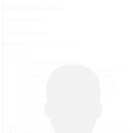
Search on site
Site map
Personal pages
SEARCH ...
HOME
ANYTHING FROM ANYWHERE
OUR LIFE
WORLD AND
TRAVELS ADN ADVENTURES
NATURE
EDUCATION AND UPBRINGING
GALLERY
SPACE
VIDEO
TALKS
MATTER AND ENERGY
AND QUESTIONS
LIVE NATURE
CONTESTS
EARTH
PEOPLE'S WORLD
ГЛАВНАЯ