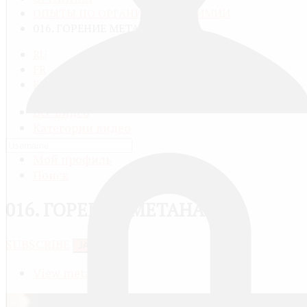
ОПЫТЫ ПО ОРГАНИЧЕСКОЙ ХИМИИ
016. ГОРЕНИЕ МЕТАНА
RU
FR
EN
Все видео
Категории видео
Добавить видео
Мой профиль
Поиск
016. ГОРЕНИЕ МЕТАНА
SUBSCRIBE
JACTIONS
View meta data