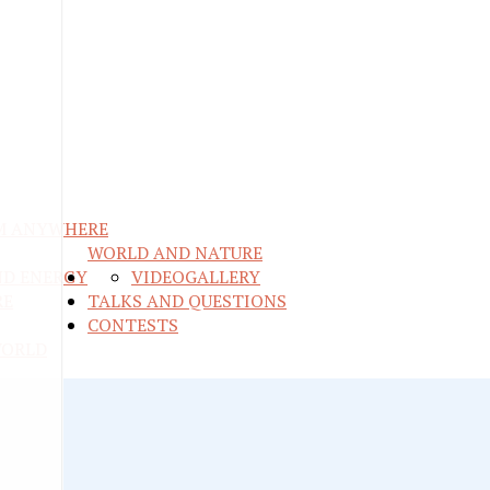
M ANYWHERE
WORLD AND NATURE
ND ENERGY
VIDEO
GALLERY
RE
TALKS AND QUESTIONS
CONTESTS
WORLD