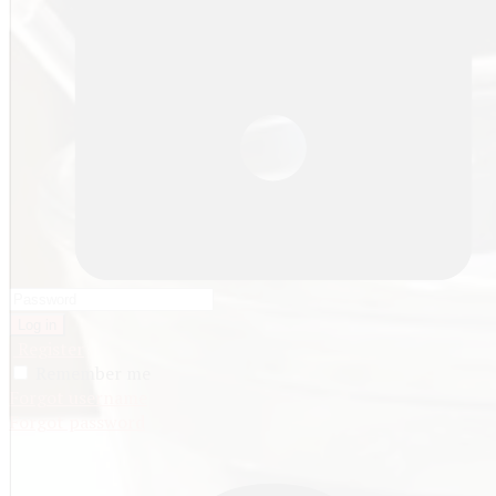
Log in
Register
Remember me
Forgot username
Forgot password