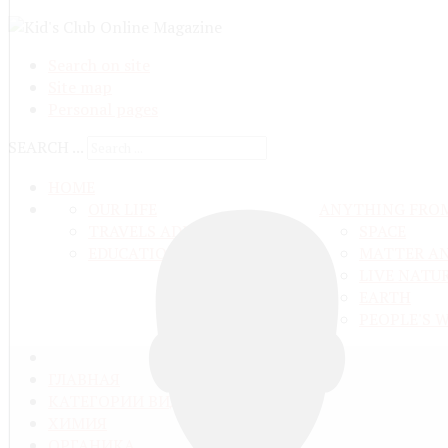
Search on site
Site map
Personal pages
SEARCH ...
HOME
OUR LIFE
ANYTHING FRO
TRAVELS ADN ADVENTURES
SPACE
EDUCATION AND UPBRINGING
MATTER A
LIVE NATU
EARTH
PEOPLE'S 
ГЛАВНАЯ
КАТЕГОРИИ ВИДЕО
ХИМИЯ
ОРГАНИКА