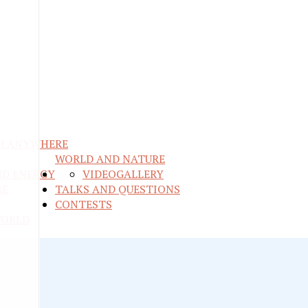
M ANYWHERE
WORLD AND NATURE
ND ENERGY
VIDEO
GALLERY
RE
TALKS AND QUESTIONS
CONTESTS
WORLD