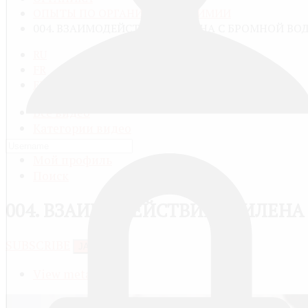
ОПЫТЫ ПО ОРГАНИЧЕСКОЙ ХИМИИ
004. ВЗАИМОДЕЙСТВИЕ ЭТИЛЕНА С БРОМНОЙ ВО
RU
FR
EN
Все видео
Категории видео
Добавить видео
Мой профиль
Поиск
004. ВЗАИМОДЕЙСТВИЕ ЭТИЛЕНА
SUBSCRIBE
JACTIONS
View meta data