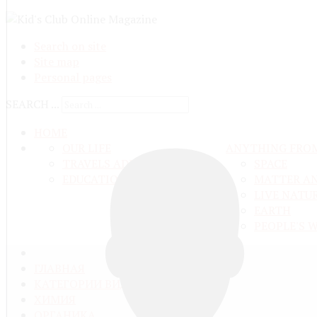
Search on site
Site map
Personal pages
SEARCH ...
HOME
OUR LIFE
ANYTHING FRO
TRAVELS ADN ADVENTURES
SPACE
EDUCATION AND UPBRINGING
MATTER A
LIVE NATU
EARTH
PEOPLE'S 
ГЛАВНАЯ
КАТЕГОРИИ ВИДЕО
ХИМИЯ
ОРГАНИКА