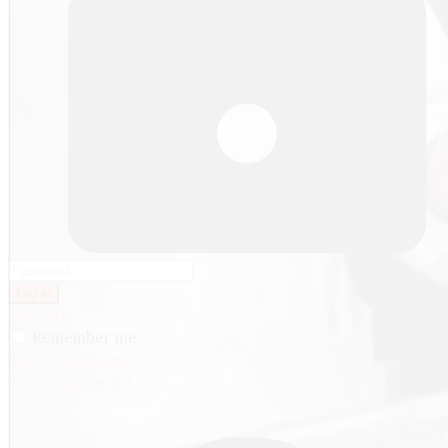
Log in
Register
Remember me
Forgot username
Forgot password