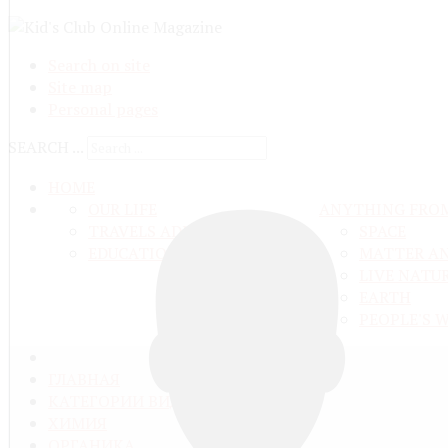
Search on site
Site map
Personal pages
SEARCH ...
HOME
OUR LIFE
ANYTHING FRO
TRAVELS ADN ADVENTURES
SPACE
EDUCATION AND UPBRINGING
MATTER A
LIVE NATU
EARTH
PEOPLE'S 
ГЛАВНАЯ
КАТЕГОРИИ ВИДЕО
ХИМИЯ
ОРГАНИКА