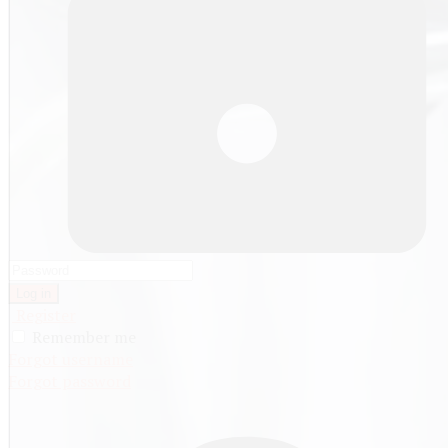
Log in
Register
Remember me
Forgot username
Forgot password