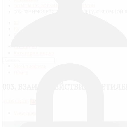
ОПЫТЫ ПО ОРГАНИЧЕСКОЙ ХИМИИ
003. ВЗАИМОДЕЙСТВИЕ АЦЕТИЛЕНА С БРОМНОЙ 
RU
FR
EN
Все видео
Категории видео
Добавить видео
Мой профиль
Поиск
003. ВЗАИМОДЕЙСТВИЕ АЦЕТИЛЕ
SUBSCRIBE
JACTIONS
View meta data