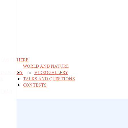
M ANYWHERE
WORLD AND NATURE
ND ENERGY
VIDEO
GALLERY
RE
TALKS AND QUESTIONS
CONTESTS
WORLD