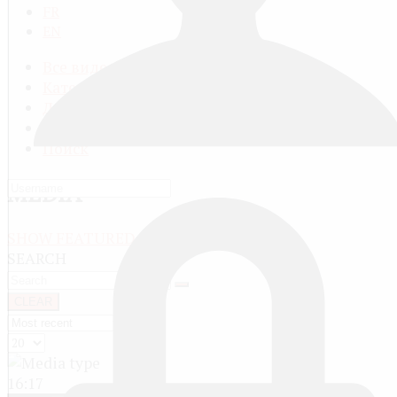
FR
EN
Все видео
Категории видео
Добавить видео
Мой профиль
Поиск
MEDIA
SHOW FEATURED
SEARCH
CLEAR
16:17