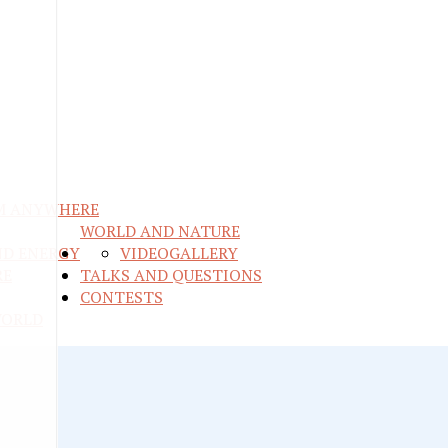
M ANYWHERE
WORLD AND NATURE
ND ENERGY
VIDEO
GALLERY
RE
TALKS AND QUESTIONS
CONTESTS
WORLD