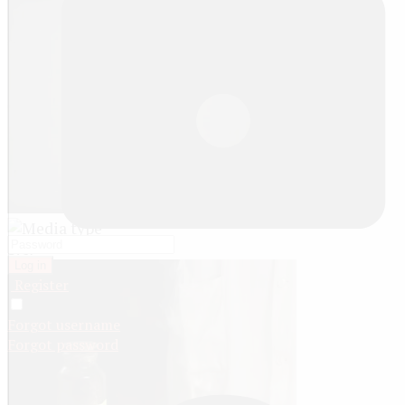
1:47
Log in
Register
Remember me
Forgot username
Forgot password