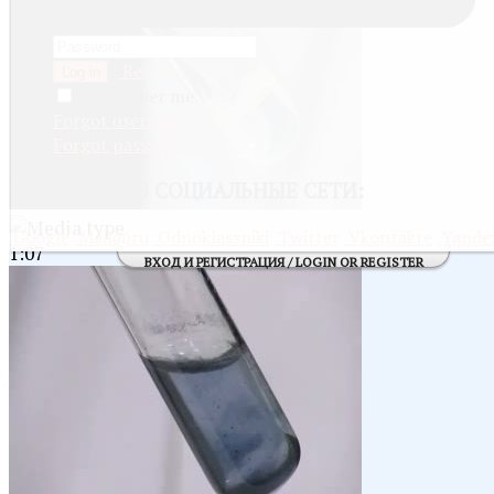
Register
Log in
Remember me
Forgot username
Forgot password
ВОЙТИ
ЧЕРЕЗ СОЦИАЛЬНЫЕ СЕТИ:
Google
Mail@ru
Odnoklassniki
Twitter
Vkontakte
Yande
1:07
ВХОД И РЕГИСТРАЦИЯ / LOGIN OR REGISTER