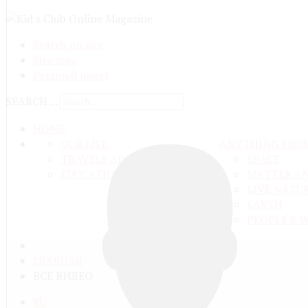
Search on site
Site map
Personal pages
SEARCH ...
HOME
OUR LIFE
ANYTHING FRO
TRAVELS ADN ADVENTURES
SPACE
EDUCATION AND UPBRINGING
MATTER A
LIVE NATU
EARTH
PEOPLE'S 
ГЛАВНАЯ
ВСЕ ВИДЕО
RU