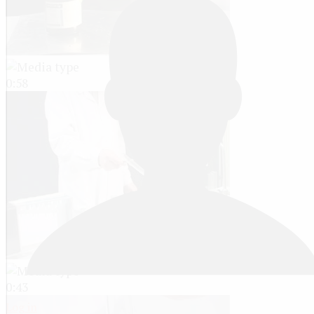
0:58
0:43
Log in