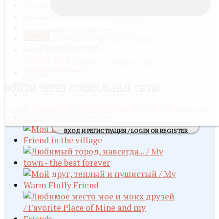
Зарегистрироваться
Войти
Запомнить меня
Забыли логин?
Забыли пароль?
ВОЙТИ
ЧЕРЕЗ СОЦИАЛЬНЫЕ СЕТИ:
Google
Майл@ру
Одноклассники
Twitter
ВКонтакте
Яндекс
ВХОД И РЕГИСТРАЦИЯ / LOGIN OR REGISTER