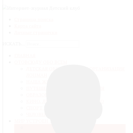
Страница поиска
Карта сайта
Личные странички
ИСКАТЬ...
ГЛАВНАЯ
ОТОВСЮДУ ОБО ВСЁМ
ДЕТСКАЯ ОБЩЕСТВЕННАЯ ОРГАНИЗАЦИЯ
ЛОЦМАН
НАША ЖИЗНЬ
ПУТЕШЕСТВИЯ И ПРИКЛЮЧЕНИЯ
ОБРАЗОВАНИЕ И ВОСПИТАНИЕ
КИНО, ЛИТЕРАТУРА, ИСКУССТВО
СПОРТ И ЗДОРОВЬЕ
ЧЕЛОВЕК И ЕГО ДЕЛО
МИР УСТРОЕН ТАК
КОСМОС