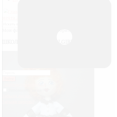
Главная
»
Конкурсы
»
Моя
мечта 2016
» Школьница / Schoolgirl
Мои фавориты
ШКОЛЬНИЦА / SCHOOLGIRL
Войти
Зарегистрироваться
Запомнить меня
Забыли логин?
Забыли пароль?