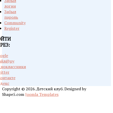
Забыл
логин
Забыл
пароль
Community
Register
ОЙТИ
РЕЗ:
ogle
айл@ру
ноклассники
itter
онтакте
декс
Copyright © 2026. Детский клуб. Designed by
Shape5.com
Joomla Templates