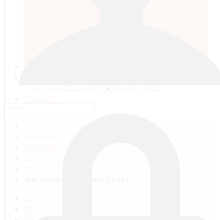
ВЕЩЕСТВО И ЭНЕРГИЯ
ЖИВАЯ ПРИРОДА
ЗЕМЛЯ
МИР ЛЮДЕЙ
ТЕХНИКА И КОМПЬЮТЕРНЫЕ
ТЕХНОЛОГИИ
МЕДИАТЕКА
ГАЛЕРЕЯ
ВОПРОСЫ И РАЗГОВОРЫ
РАЗДЕЛЫ ФОРУМА
КОНКУРСЫ
О САЙТЕ
ГЛАВНАЯ
ГАЛЕРЕЯ
КОНКУРСЫ
МОЯ МЕЧТА 2016
ШКОЛЬНИЦА / SCHOOLGIRL
RU
FR
EN