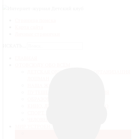
Страница поиска
Карта сайта
Личные странички
ИСКАТЬ...
ГЛАВНАЯ
ОТОВСЮДУ ОБО ВСЁМ
ДЕТСКАЯ ОБЩЕСТВЕННАЯ ОРГАНИЗАЦИЯ
ЛОЦМАН
НАША ЖИЗНЬ
ПУТЕШЕСТВИЯ И ПРИКЛЮЧЕНИЯ
ОБРАЗОВАНИЕ И ВОСПИТАНИЕ
КИНО, ЛИТЕРАТУРА, ИСКУССТВО
СПОРТ И ЗДОРОВЬЕ
ЧЕЛОВЕК И ЕГО ДЕЛО
МИР УСТРОЕН ТАК
КОСМОС