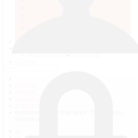
ВЕЩЕСТВО И ЭНЕРГИЯ
ЖИВАЯ ПРИРОДА
ЗЕМЛЯ
МИР ЛЮДЕЙ
ТЕХНИКА И КОМПЬЮТЕРНЫЕ
ТЕХНОЛОГИИ
МЕДИАТЕКА
ГАЛЕРЕЯ
ВОПРОСЫ И РАЗГОВОРЫ
РАЗДЕЛЫ ФОРУМА
КОНКУРСЫ
О САЙТЕ
ГЛАВНАЯ
ГАЛЕРЕЯ
КОНКУРСЫ
МОЯ МЕЧТА 2016
ВОЛШЕБНЫЕ ЗВУКИ МУЗЫКИ / THE MAGICAL
SOUNDS OF MUSIC
RU
FR