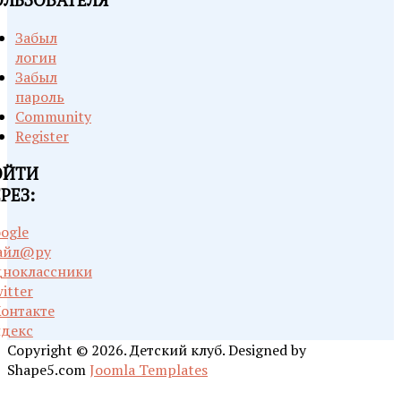
ОЛЬЗОВАТЕЛЯ
Забыл
логин
Забыл
пароль
Community
Register
ОЙТИ
РЕЗ:
ogle
айл@ру
ноклассники
itter
онтакте
декс
Copyright © 2026. Детский клуб. Designed by
Shape5.com
Joomla Templates