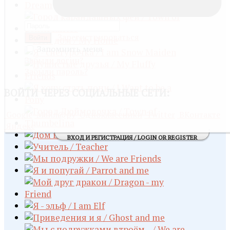
Зарегистрироваться
Войти
Запомнить меня
Забыли логин?
Забыли пароль?
ВОЙТИ
ЧЕРЕЗ СОЦИАЛЬНЫЕ СЕТИ:
Google
Майл@ру
Одноклассники
Twitter
ВКонтакте
Яндекс
ВХОД И РЕГИСТРАЦИЯ / LOGIN OR REGISTER