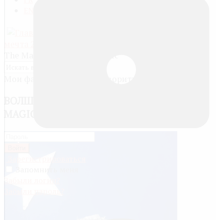
EN
Главная
»
Конкурсы
»
Моя
мечта 2016
» Волшебные звуки музыки /
The Magical Sounds of Music
Мои фавориты
ВОЛШЕБНЫЕ ЗВУКИ МУЗЫКИ / THE
MAGICAL SOUNDS OF MUSIC
Войти
Зарегистрироваться
Запомнить меня
Забыли логин?
Забыли пароль?