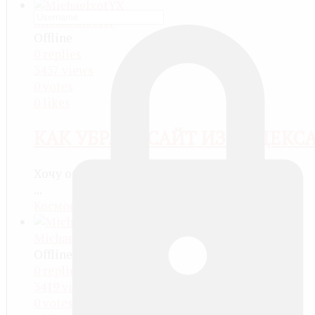
MichaelxotYX
Offline
0
replies
3457
views
0
votes
0
likes
КАК УБРАТЬ САЙТ ИЗ ИНДЕКС
Хочу обсудить
...
Космос
more than a month ago
MichaelxotYX
Offline
0
replies
3419
views
0
votes