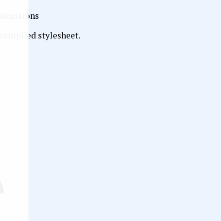
iscussions
 compiled stylesheet.