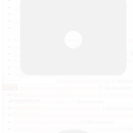
Tags
Badges
Subscribe via rss
Помощь по школьным предме
Subscribe via rss
Космос
19 discussions
Subscribe via rss
Вещества и их превращения
7 
Subscribe via rss
Тела, лучи и энергия
13 discuss
Subscribe via rss
Всё живое
4 discussions
Subscribe via rss
Наша планета
8 discussions
Subscribe via rss
Техника и технология
33 discus
Subscribe via rss
Военная техника
27 discussions
Log in
Register
Subscribe via rss
Мир людей (история, литерату
Remember me
Subscribe via rss
Форум
7 discussions
Forgot username
Subscribe via rss
Добро пожаловать
3 discussions
Forgot password
Subscribe via rss
Вопросы и предложения по са
Subscribe via rss
Мир детей
0 discussions
Subscribe via rss
Образование и воспитание
0 d