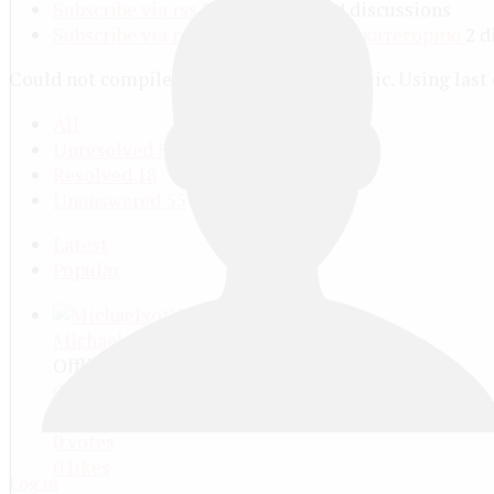
Subscribe via rss
Всё остальное
4 discussions
Subscribe via rss
Не могу выбрать категорию
2 d
Could not compile stylesheet for simplistic. Using last
All
Unresolved
88
Resolved
18
Unanswered
55
Latest
Popular
MichaelxotYX
Offline
0
replies
3397
views
0
votes
0
likes
Log in