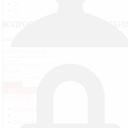
FR
EN
ВОПРОСЫ, ОТВЕТЫ И ОБСУЖДЕН
Задавай вопросы и сам отвечай другим. Обсуждай 
Subscribe via email
Subscribe via email
Subscribe via rss
SEARCH
OR ASK A QUESTION
Discussions
Discussions
Categories