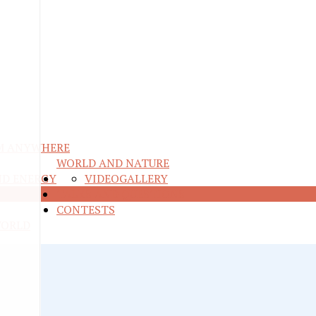
M ANYWHERE
WORLD AND NATURE
ND ENERGY
VIDEO
GALLERY
RE
TALKS AND QUESTIONS
CONTESTS
WORLD