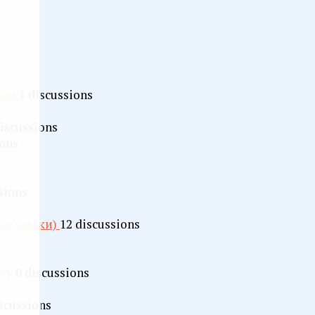
там
1 discussions
discussions
ions
sions
ра, языки)
12 discussions
йту
0 discussions
iscussions