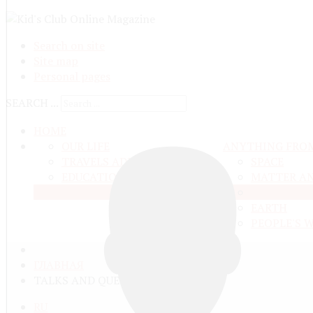
Search on site
Site map
Personal pages
SEARCH ...
HOME
OUR LIFE
ANYTHING FRO
TRAVELS ADN ADVENTURES
SPACE
EDUCATION AND UPBRINGING
MATTER A
LIVE NATU
EARTH
PEOPLE'S 
ГЛАВНАЯ
TALKS AND QUESTIONS
RU