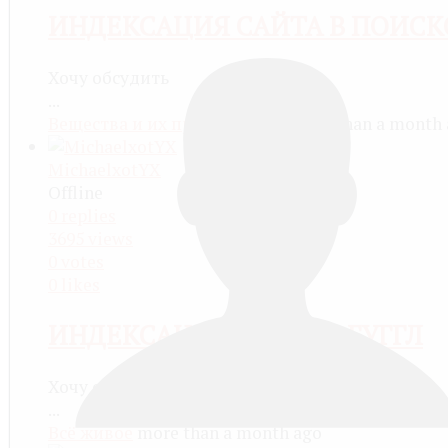
ИНДЕКСАЦИЯ САЙТА В ПОИСК
Хочу обсудить
...
Вещества и их превращения
more than a month
MichaelxotYX
Offline
0
replies
3695
views
0
votes
0
likes
ИНДЕКСАЦИЯ САЙТОВ ГУГГЛ
Хочу обсудить
...
Всё живое
more than a month ago