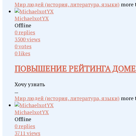
Мир людей (история, литература, языки)
more 
MichaelxotYX
Offline
0
replies
3500
views
0
votes
0
likes
ПОВЫШЕНИЕ РЕЙТИНГА ДОМ
Хочу узнать
...
Мир людей (история, литература, языки)
more 
MichaelxotYX
Offline
0
replies
3711
views