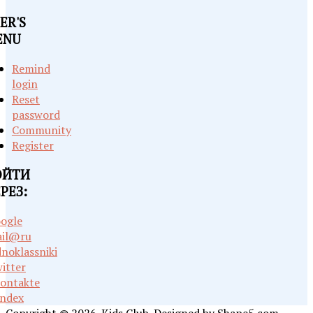
ER'S
ENU
Remind
login
Reset
password
Community
Register
ОЙТИ
РЕЗ:
ogle
il@ru
noklassniki
itter
ontakte
ndex
Copyright © 2026. Kids Club. Designed by Shape5.com