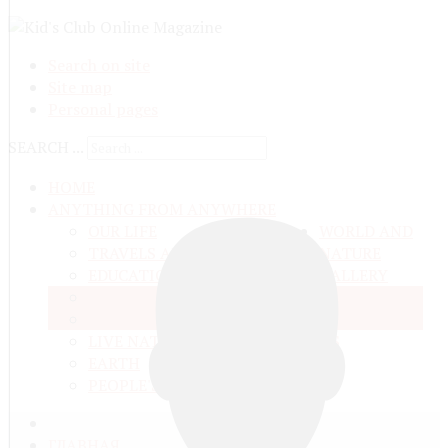
Search on site
Site map
Personal pages
SEARCH ...
HOME
ANYTHING FROM ANYWHERE
OUR LIFE
WORLD AND
TRAVELS ADN ADVENTURES
NATURE
EDUCATION AND UPBRINGING
GALLERY
SPACE
VIDEO
TALKS
MATTER AND ENERGY
AND QUESTIONS
LIVE NATURE
CONTESTS
EARTH
PEOPLE'S WORLD
ГЛАВНАЯ