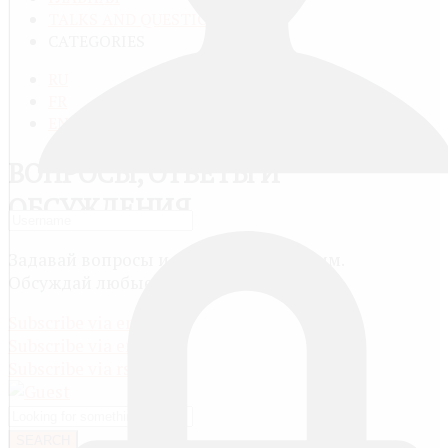
TALKS AND QUESTIONS
CATEGORIES
RU
FR
EN
ВОПРОСЫ, ОТВЕТЫ И
ОБСУЖДЕНИЯ
Задавай вопросы и сам отвечай другим.
Обсуждай любые темы.
Subscribe via email
Subscribe via email
Subscribe via rss
SEARCH