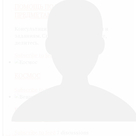
ПОМОЩЬ ПО ШКОЛЬНЫМ
ПРЕДМЕТАМ
Консультации по школьным темам и
заданиям. Спрашивайте, отвечайте,
делитесь.
Subscribe to feed
1 discussion
КОСМОС
Subscribe to feed
19 discussions
ВЕЩЕСТВА И ИХ
ПРЕВРАЩЕНИЯ
Subscribe to feed
7 discussions
Log in