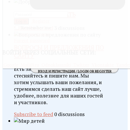
ДОБРО ПОЖАЛОВАТЬ
Register
Log in
Remember me
Subscribe to feed
3 discussions
Forgot username
Forgot password
ВОПРОСЫ И ПРЕДЛОЖЕНИЯ ПО
ВОЙТИ
ЧЕРЕЗ СОЦИАЛЬНЫЕ СЕТИ:
САЙТУ
Google
Mail@ru
Odnoklassniki
Twitter
Vkontakte
Yande
Есть замечания и предложения? Не
ВХОД И РЕГИСТРАЦИЯ / LOGIN OR REGISTER
стесняйтесь и пишите нам. Мы
хотим услышать ваши пожелания, и
стремимся сделать наш сайт лучше,
удобнее, полезнее для наших гостей
и участников.
Subscribe to feed
0 discussions