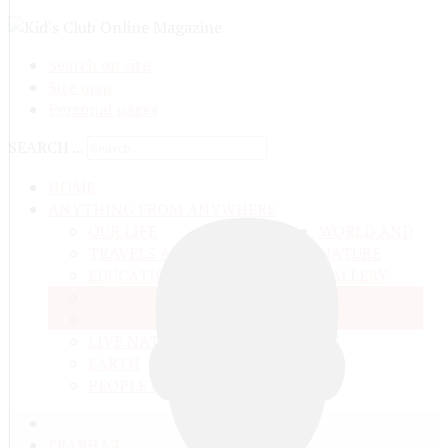
Search on site
Site map
Personal pages
SEARCH ...
HOME
ANYTHING FROM ANYWHERE
OUR LIFE
WORLD AND
TRAVELS ADN ADVENTURES
NATURE
EDUCATION AND UPBRINGING
GALLERY
SPACE
VIDEO
TALKS
MATTER AND ENERGY
AND QUESTIONS
LIVE NATURE
CONTESTS
EARTH
PEOPLE'S WORLD
ГЛАВНАЯ