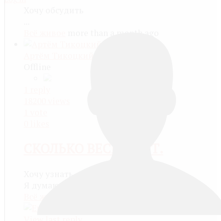
Хочу обсудить
...
Всё живое
more than a month ago
Артём Тикоцкий
Offline
1
reply
18200
views
1
vote
0
likes
СКОЛЬКО ВЕСИТ КИТ.
Хочу узнать
Я думаю 195, или нет?...
Всё живое
more than a month ago
View last reply