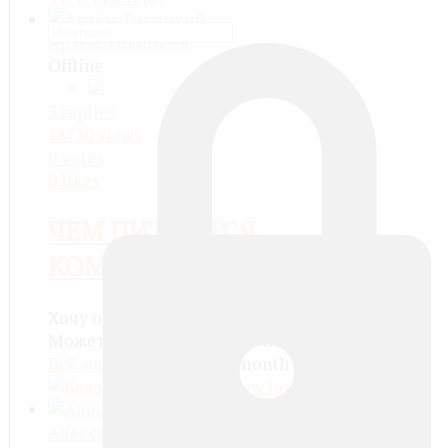
Артём Тикоцкий
Offline
3
replies
18730
views
0
votes
0
likes
ЧЕМ ПИТАЮТСЯ
КОМАРЫ?
Хочу обсудить
Может быть кровью, или нет?...
Всё живое
more than a month ago
View last reply
Алексей Грудцин