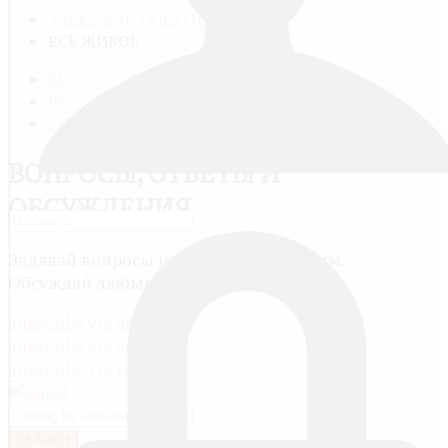
TALKS AND QUESTIONS
ВСЁ ЖИВОЕ
RU
FR
EN
ВОПРОСЫ, ОТВЕТЫ И
ОБСУЖДЕНИЯ
Задавай вопросы и сам отвечай другим.
Обсуждай любые темы.
Subscribe via email
Subscribe via email
Subscribe via rss
SEARCH