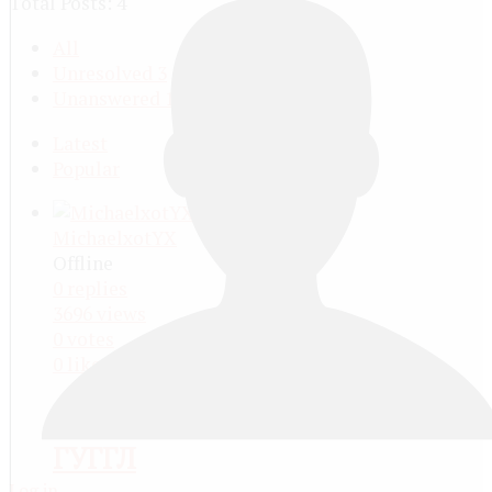
Total Posts: 4
All
Unresolved
3
Unanswered
1
Latest
Popular
MichaelxotYX
Offline
0
replies
3696
views
0
votes
0
likes
ИНДЕКСАЦИЯ САЙТОВ
ГУГГЛ
Log in