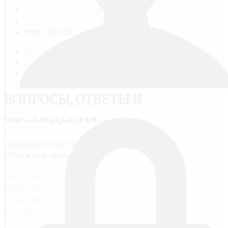
TALKS AND QUESTIONS
ФОРУМ
МИР ДЕТЕЙ
RU
FR
EN
ВОПРОСЫ, ОТВЕТЫ И
ОБСУЖДЕНИЯ
Задавай вопросы и сам отвечай другим.
Обсуждай любые темы.
Subscribe via email
Subscribe via email
Subscribe via rss