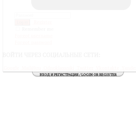
Register
Log in
Remember me
Forgot username
Forgot password
ВОЙТИ
ЧЕРЕЗ СОЦИАЛЬНЫЕ СЕТИ:
Google
Mail@ru
Odnoklassniki
Twitter
Vkontakte
Yande
ВХОД И РЕГИСТРАЦИЯ / LOGIN OR REGISTER