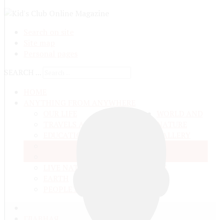
Search on site
Site map
Personal pages
SEARCH ...
HOME
ANYTHING FROM ANYWHERE
OUR LIFE
WORLD AND
TRAVELS ADN ADVENTURES
NATURE
EDUCATION AND UPBRINGING
GALLERY
SPACE
VIDEO
TALKS
MATTER AND ENERGY
AND QUESTIONS
LIVE NATURE
CONTESTS
EARTH
PEOPLE'S WORLD
ГЛАВНАЯ