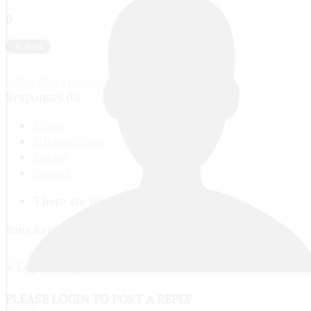
0
Subscribe via email
Responses (
0
)
Likes
Highest Vote
Latest
Oldest
There are no replies here yet.
Your Reply
PLEASE LOGIN TO POST A REPLY
Log in