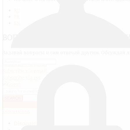
RU
FR
EN
ВОПРОСЫ, ОТВЕТЫ И ОБСУЖДЕН
Задавай вопросы и сам отвечай другим. Обсуждай 
Subscribe via email
Subscribe via email
Subscribe via rss
SEARCH
OR ASK A QUESTION
Discussions
Discussions