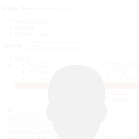
Search on site
Site map
Personal pages
SEARCH ...
HOME
OUR LIFE
ANYTHING FRO
TRAVELS ADN ADVENTURES
SPACE
EDUCATION AND UPBRINGING
MATTER A
LIVE NATU
EARTH
PEOPLE'S 
ГЛАВНАЯ
TALKS AND QUESTIONS
НЕ МОГУ ВЫБРАТЬ КАТЕГОРИЮ
ПОЧЕМУ Я НЕ МОГУ ПОДКЛЮЧИТЬСЯ К ОПРЕДЕЛЕ