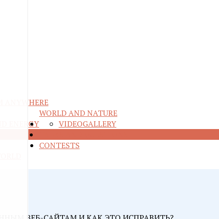
M ANYWHERE
WORLD AND NATURE
ND ENERGY
VIDEO
GALLERY
RE
TALKS AND QUESTIONS
CONTESTS
WORLD
ННЫМ ВЕБ-САЙТАМ И КАК ЭТО ИСПРАВИТЬ?