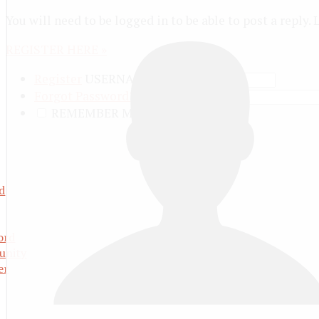
You will need to be logged in to be able to post a reply.
REGISTER HERE »
Register
USERNAME
Forgot Password?
PASSWORD
REMEMBER ME
d
ord
nity
er