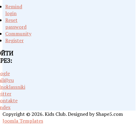
Remind
login
Reset
password
Community
Register
ОЙТИ
РЕЗ:
ogle
il@ru
noklassniki
itter
ontakte
ndex
Copyright © 2026. Kids Club. Designed by Shape5.com
Joomla Templates