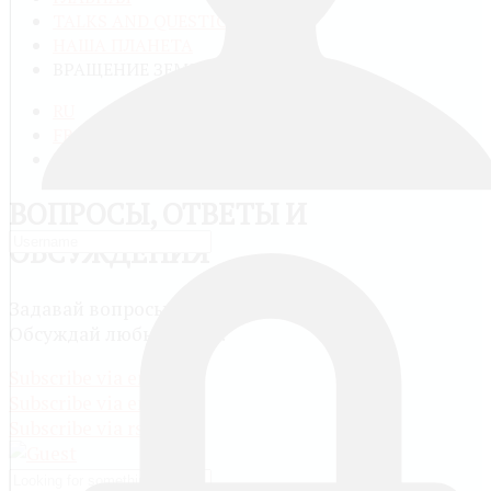
TALKS AND QUESTIONS
НАША ПЛАНЕТА
ВРАЩЕНИЕ ЗЕМЛИ
RU
FR
EN
ВОПРОСЫ, ОТВЕТЫ И
ОБСУЖДЕНИЯ
Задавай вопросы и сам отвечай другим.
Обсуждай любые темы.
Subscribe via email
Subscribe via email
Subscribe via rss