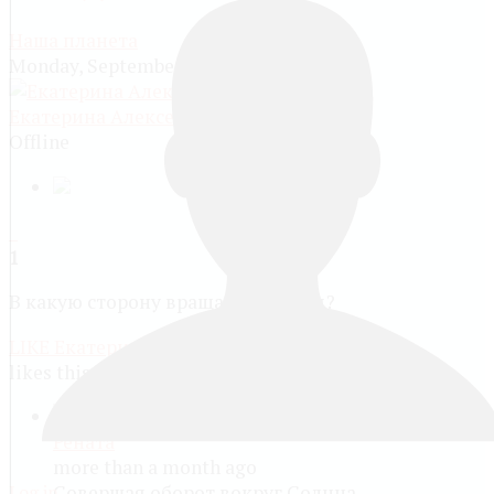
Наша планета
Monday, September 30 2013, 06:39 PM
Екатерина Алексеевна Куранова
Offline
1
В какую сторону вращается Земля?
LIKE
Екатерина Алексеевна Куранова
likes this post.
Рената
more than a month ago
Log in
Совершая оборот вокруг Солнца,