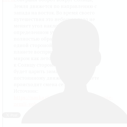
Земля движется по направлению с
запада на восток. Во время своего
путешествия это небесное тело не
меняет угол наклона, поэтому на
определенном участке орбиты она
полностью обращена какой-то
одной стороной. Этот период на
планете воспринимается живым
миром как лето, а на необращенной
к Солнцу стороне в это время года
будет царить зима. Благодаря
постоянному движению на планете
происходит смена сезонов.
Источник:
https://nauka.club/astronomiya/vrashhenie-
zemli-vokrug-solnca.html