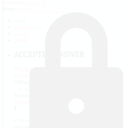
Subscribe via email
Responses (
5
)
Likes
Highest Vote
Latest
Oldest
ACCEPTED ANSWER
Юрий Никитин
Offline
Tuesday, October 01 2013, 02:34 AM -
#Permalink
1
А это смотря с какой стороны
смотреть!