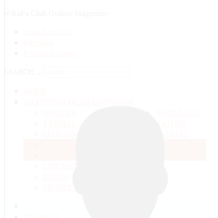
Search on site
Site map
Personal pages
SEARCH ...
HOME
ANYTHING FROM ANYWHERE
OUR LIFE
WORLD AND
TRAVELS ADN ADVENTURES
NATURE
EDUCATION AND UPBRINGING
GALLERY
SPACE
VIDEO
TALKS
MATTER AND ENERGY
AND QUESTIONS
LIVE NATURE
CONTESTS
EARTH
PEOPLE'S WORLD
ГЛАВНАЯ