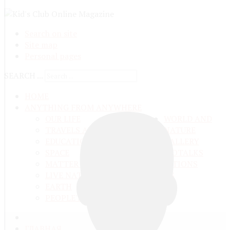
Search on site
Site map
Personal pages
SEARCH ...
HOME
ANYTHING FROM ANYWHERE
OUR LIFE
WORLD AND
TRAVELS ADN ADVENTURES
NATURE
EDUCATION AND UPBRINGING
GALLERY
SPACE
VIDEO
TALKS
MATTER AND ENERGY
AND QUESTIONS
LIVE NATURE
CONTESTS
EARTH
PEOPLE'S WORLD
ГЛАВНАЯ