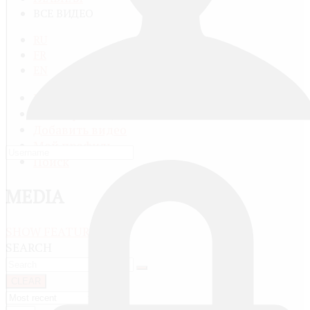
ВСЕ ВИДЕО
RU
FR
EN
Все видео
Категории видео
Добавить видео
Мой профиль
Поиск
MEDIA
SHOW FEATURED
SEARCH
CLEAR