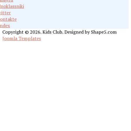
noklassniki
itter
ontakte
ndex
Copyright © 2026. Kids Club. Designed by Shape5.com
Joomla Templates