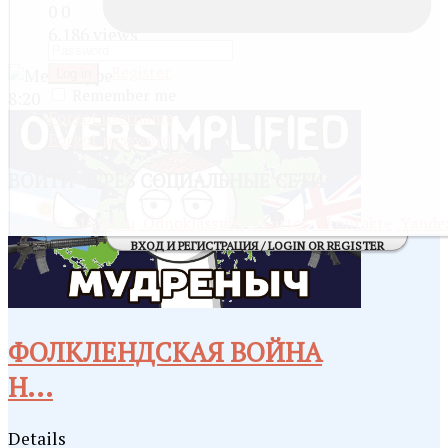
0
0
6,186 views
Register
Log in
Remember me
8:20
Forgot username
Forgot password
ВОЙТИ
ЧЕРЕЗ СОЦИАЛЬНЫЕ СЕТИ:
Google
Mail@ru
Odnoklassniki
Twitter
Vkontakte
Yande
ВХОД И РЕГИСТРАЦИЯ / LOGIN OR REGISTER
ФОЛКЛЕНДСКАЯ ВОЙНА
Н...
Details