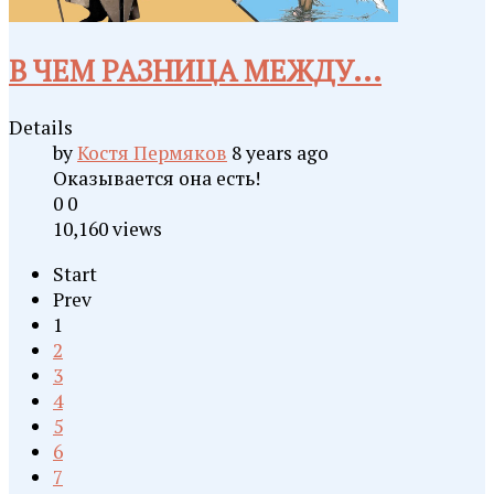
В ЧЕМ РАЗНИЦА МЕЖДУ...
Details
by
Костя Пермяков
8 years ago
Оказывается она есть!
0
0
10,160 views
Start
Prev
1
2
3
4
5
6
7