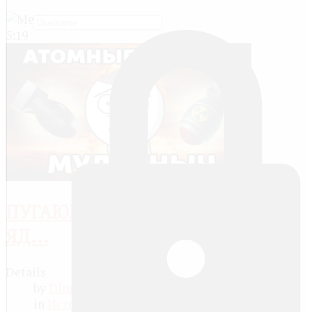
5:19
ПУГАЮЩАЯ ПРАВДА О
ЯД...
Details
by
Dima Lopatin
8 years ago
in
История