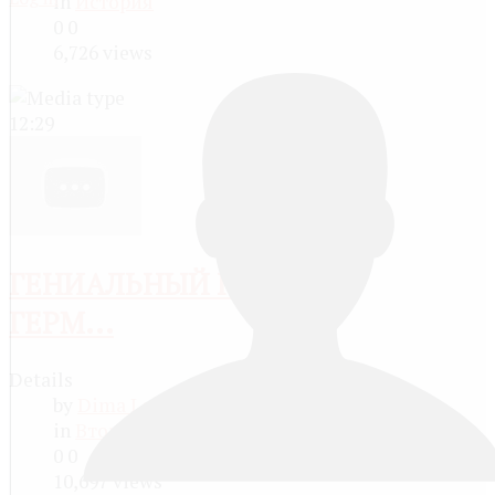
in
История
0
0
6,726 views
12:29
ГЕНИАЛЬНЫЙ ПЛАН
ГЕРМ...
Details
by
Dima Lopatin
8 years ago
in
Вторая Мировая война
,
История
0
0
10,697 views