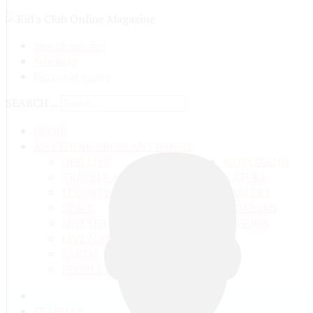
Search on site
Site map
Personal pages
SEARCH ...
HOME
ANYTHING FROM ANYWHERE
OUR LIFE
WORLD AND
TRAVELS ADN ADVENTURES
NATURE
EDUCATION AND UPBRINGING
GALLERY
SPACE
VIDEO
TALKS
MATTER AND ENERGY
AND QUESTIONS
LIVE NATURE
CONTESTS
EARTH
PEOPLE'S WORLD
ГЛАВНАЯ