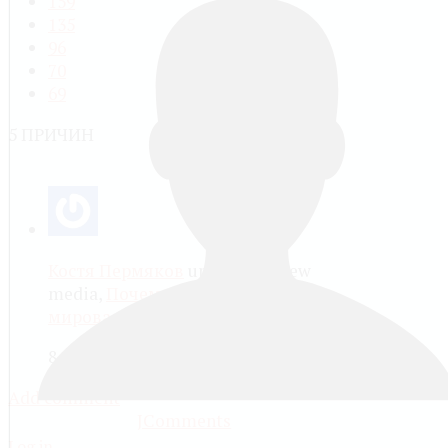
159
135
96
70
69
5 ПРИЧИН
Костя Пермяков
uploaded a new
media,
Почему началась Первая
мировая война? | 5 ПРИЧИН
8 years ago
Add comment
JComments
Log in