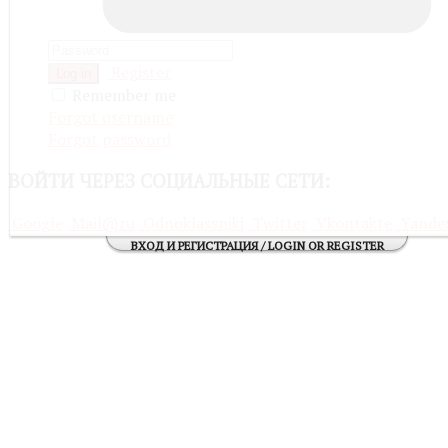
Register
Log in
Remember me
Forgot username
Forgot password
ВОЙТИ
ЧЕРЕЗ СОЦИАЛЬНЫЕ СЕТИ:
Google
Mail@ru
Odnoklassniki
Twitter
Vkontakte
Yande
ВХОД И РЕГИСТРАЦИЯ / LOGIN OR REGISTER