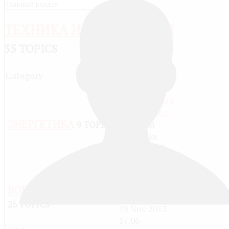
ТЕХНИКА И ТЕХНОЛОГИЯ
35 TOPICS
Category
Last Post
Re:
Биполярный
Транзистор
ЭНЕРГЕТИКА
by
Юрий
9 TOPICS
Никитин
06 Oct 2013
04:17
«Дардо»
by
Коля
ВОЕННАЯ ТЕХНИКА
Костарев
26 TOPICS
19 Nov 2013
17:06
Log in