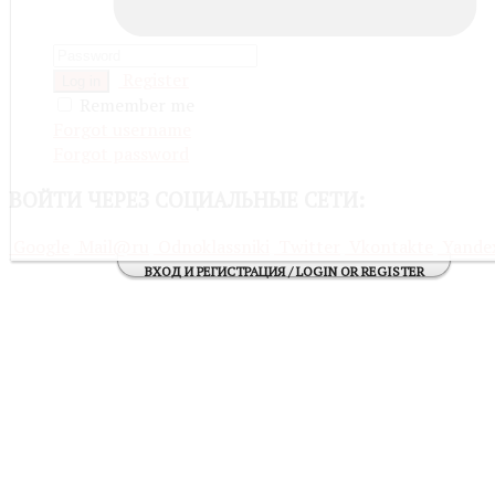
Register
Log in
Remember me
Forgot username
Forgot password
ВОЙТИ
ЧЕРЕЗ СОЦИАЛЬНЫЕ СЕТИ:
Google
Mail@ru
Odnoklassniki
Twitter
Vkontakte
Yande
ВХОД И РЕГИСТРАЦИЯ / LOGIN OR REGISTER