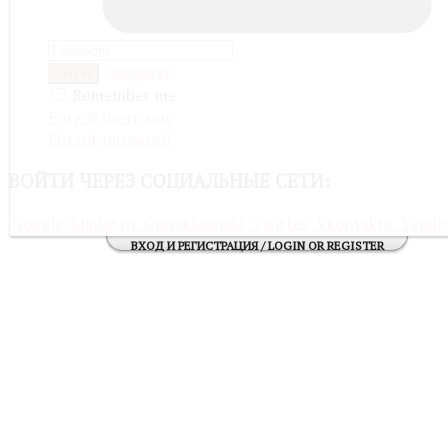
Register
Log in
Remember me
Forgot username
Forgot password
ВОЙТИ
ЧЕРЕЗ СОЦИАЛЬНЫЕ СЕТИ:
Google
Mail@ru
Odnoklassniki
Twitter
Vkontakte
Yande
ВХОД И РЕГИСТРАЦИЯ / LOGIN OR REGISTER