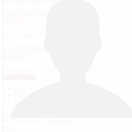
ОПЫТЫ ПО НЕОРГАНИЧЕСКОЙ
ХИМИИ
Category
has 177 media
154. РАСТВОРЕНИЕ ГИДРОКСИДА
ЖЕЛЕЗА
LIKE
DISLIKE
FAVOURITE
SHARE
REPORT
QUALITY (480P)
240p
360p
480p
16,530
by
Administrator
, 13 years ago
0
0
Log in