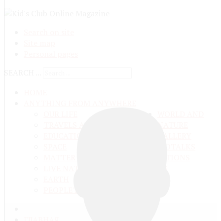
Search on site
Site map
Personal pages
SEARCH ...
HOME
ANYTHING FROM ANYWHERE
OUR LIFE
WORLD AND
TRAVELS ADN ADVENTURES
NATURE
EDUCATION AND UPBRINGING
GALLERY
SPACE
VIDEO
TALKS
MATTER AND ENERGY
AND QUESTIONS
LIVE NATURE
CONTESTS
EARTH
PEOPLE'S WORLD
ГЛАВНАЯ