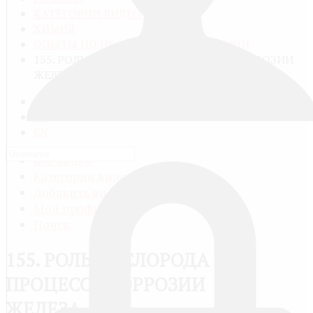
КАТЕГОРИИ ВИДЕО
ХИМИЯ
ОПЫТЫ ПО НЕОРГАНИЧЕСКОЙ ХИМИИ
155. РОЛЬ КИСЛОРОДА В ПРОЦЕССЕ КОРРОЗИИ
ЖЕЛЕЗА
RU
FR
EN
Все видео
Категории видео
Добавить видео
Мой профиль
Поиск
155. РОЛЬ КИСЛОРОДА В
ПРОЦЕССЕ КОРРОЗИИ
ЖЕЛЕЗА