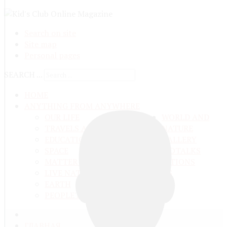
Search on site
Site map
Personal pages
SEARCH ...
HOME
ANYTHING FROM ANYWHERE
OUR LIFE
WORLD AND
TRAVELS ADN ADVENTURES
NATURE
EDUCATION AND UPBRINGING
GALLERY
SPACE
VIDEO
TALKS
MATTER AND ENERGY
AND QUESTIONS
LIVE NATURE
CONTESTS
EARTH
PEOPLE'S WORLD
ГЛАВНАЯ