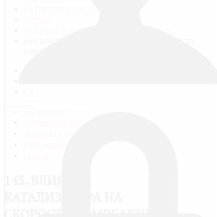
КАТЕГОРИИ ВИДЕО
ХИМИЯ
ОПЫТЫ ПО НЕОРГАНИЧЕСКОЙ ХИМИИ
143. ВЛИЯНИЕ КАТАЛИЗАТОРА НА СКОРОСТЬ
ХИМРЕАКЦИЙ
RU
FR
EN
Все видео
Категории видео
Добавить видео
Мой профиль
Поиск
143. ВЛИЯНИЕ
КАТАЛИЗАТОРА НА
СКОРОСТЬ ХИМРЕАКЦИЙ