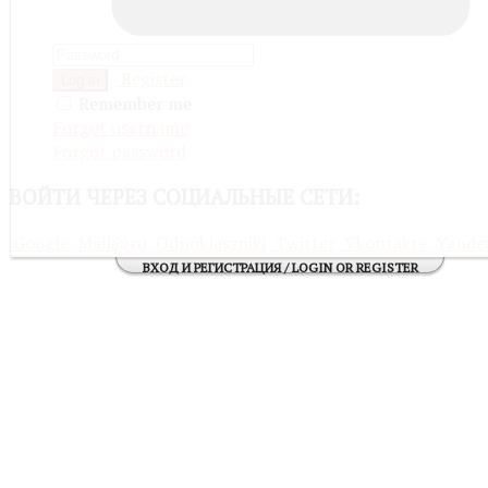
Register
Log in
Remember me
Forgot username
Forgot password
ВОЙТИ
ЧЕРЕЗ СОЦИАЛЬНЫЕ СЕТИ:
Google
Mail@ru
Odnoklassniki
Twitter
Vkontakte
Yande
ВХОД И РЕГИСТРАЦИЯ / LOGIN OR REGISTER