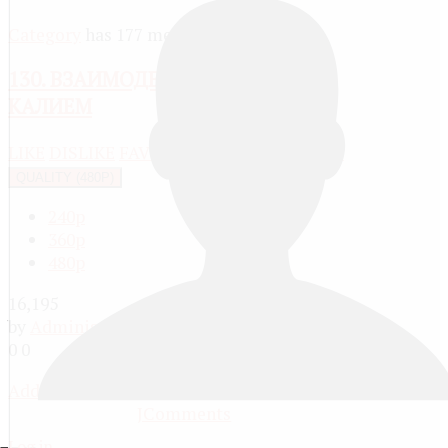
Category
has 177 media
130. ВЗАИМОДЕЙСТВИЕ ХЛОРА С
КАЛИЕМ
LIKE
DISLIKE
FAVOURITE
SHARE
REPORT
QUALITY (480P)
240p
360p
480p
16,195
by
Administrator
, 13 years ago
0
0
Add comment
JComments
Log in