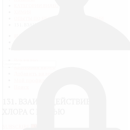
КАТЕГОРИИ ВИДЕО
ХИМИЯ
ОПЫТЫ ПО НЕОРГАНИЧЕСКОЙ ХИМИИ
131. ВЗАИМОДЕЙСТВИЕ ХЛОРА С МЕДЬЮ
RU
FR
EN
Все видео
Категории видео
Добавить видео
Мой профиль
Поиск
131. ВЗАИМОДЕЙСТВИЕ
ХЛОРА С МЕДЬЮ
SUBSCRIBE
JACTIONS