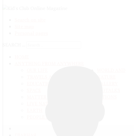
Search on site
Site map
Personal pages
SEARCH ...
HOME
ANYTHING FROM ANYWHERE
OUR LIFE
WORLD AND
TRAVELS ADN ADVENTURES
NATURE
EDUCATION AND UPBRINGING
GALLERY
SPACE
VIDEO
TALKS
MATTER AND ENERGY
AND QUESTIONS
LIVE NATURE
CONTESTS
EARTH
PEOPLE'S WORLD
ГЛАВНАЯ