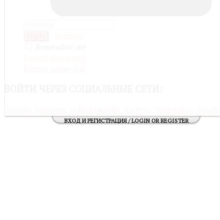
Register
Log in
Remember me
Forgot username
Forgot password
ВОЙТИ
ЧЕРЕЗ СОЦИАЛЬНЫЕ СЕТИ:
Google
Mail@ru
Odnoklassniki
Twitter
Vkontakte
Yande
ВХОД И РЕГИСТРАЦИЯ / LOGIN OR REGISTER