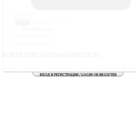
Register
Log in
Remember me
Forgot username
Forgot password
ВОЙТИ
ЧЕРЕЗ СОЦИАЛЬНЫЕ СЕТИ:
Google
Mail@ru
Odnoklassniki
Twitter
Vkontakte
Yande
ВХОД И РЕГИСТРАЦИЯ / LOGIN OR REGISTER