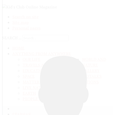
Search on site
Site map
Personal pages
SEARCH ...
HOME
ANYTHING FROM ANYWHERE
OUR LIFE
WORLD AND
TRAVELS ADN ADVENTURES
NATURE
EDUCATION AND UPBRINGING
GALLERY
SPACE
VIDEO
TALKS
MATTER AND ENERGY
AND QUESTIONS
LIVE NATURE
CONTESTS
EARTH
PEOPLE'S WORLD
ГЛАВНАЯ