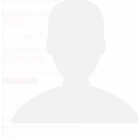
ОПЫТЫ ПО НЕОРГАНИЧЕСКОЙ
ХИМИИ
Category
has 177 media
109. КАЧЕСВЕННАЯ РЕАКЦИЯ НА
ФОСФАТ-ИОН
LIKE
DISLIKE
FAVOURITE
SHARE
REPORT
QUALITY (480P)
240p
360p
480p
15,867
by
Administrator
, 13 years ago
0
0
Log in