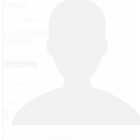
ХИМИИ
Category
has 177 media
107. ГИДРОЛИЗ ФОСФИДА
КАЛЬЦИЯ
LIKE
DISLIKE
FAVOURITE
SHARE
REPORT
QUALITY (480P)
240p
360p
480p
17,152
by
Administrator
, 13 years ago
0
0
Add comment
JComments
Log in