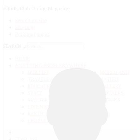
Search on site
Site map
Personal pages
SEARCH ...
HOME
ANYTHING FROM ANYWHERE
OUR LIFE
WORLD AND
TRAVELS ADN ADVENTURES
NATURE
EDUCATION AND UPBRINGING
GALLERY
SPACE
VIDEO
TALKS
MATTER AND ENERGY
AND QUESTIONS
LIVE NATURE
CONTESTS
EARTH
PEOPLE'S WORLD
ГЛАВНАЯ