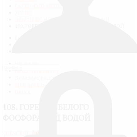
КАТЕГОРИИ ВИДЕО
ХИМИЯ
ОПЫТЫ ПО НЕОРГАНИЧЕСКОЙ ХИМИИ
108. ГОРЕНИЕ БЕЛОГО ФОСФОРА ПОД ВОДОЙ
RU
FR
EN
Все видео
Категории видео
Добавить видео
Мой профиль
Поиск
108. ГОРЕНИЕ БЕЛОГО
ФОСФОРА ПОД ВОДОЙ
SUBSCRIBE
JACTIONS