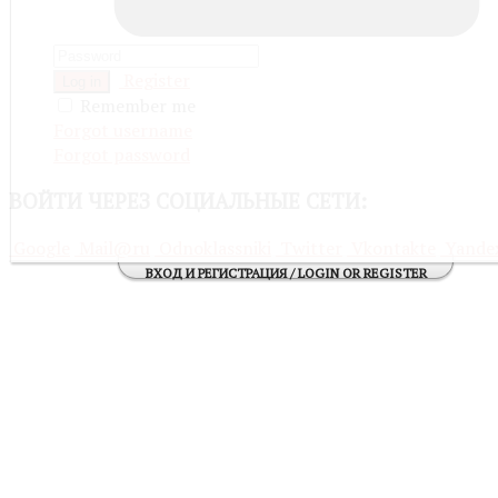
Register
Log in
Remember me
Forgot username
Forgot password
ВОЙТИ
ЧЕРЕЗ СОЦИАЛЬНЫЕ СЕТИ:
Google
Mail@ru
Odnoklassniki
Twitter
Vkontakte
Yande
ВХОД И РЕГИСТРАЦИЯ / LOGIN OR REGISTER