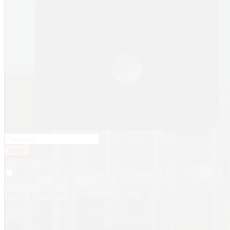
Log in
Register
Remember me
Forgot username
Forgot password