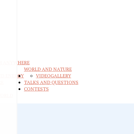
M ANYWHERE
WORLD AND NATURE
ND ENERGY
VIDEO
GALLERY
RE
TALKS AND QUESTIONS
CONTESTS
WORLD