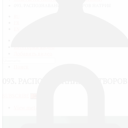
093. РАСПОЗНАВАНИЕ РАСТВОРОВ НАТРИЯ
RU
FR
EN
Все видео
Категории видео
Добавить видео
Мой профиль
Поиск
093. РАСПОЗНАВАНИЕ РАСТВОРОВ
SUBSCRIBE
JACTIONS
View meta data