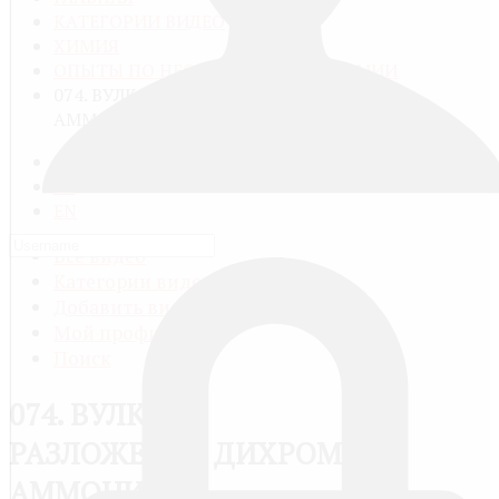
КАТЕГОРИИ ВИДЕО
ХИМИЯ
ОПЫТЫ ПО НЕОРГАНИЧЕСКОЙ ХИМИИ
074. ВУЛКАН - РАЗЛОЖЕНИЕ ДИХРОМАТА
АММОНИЯ
RU
FR
EN
Все видео
Категории видео
Добавить видео
Мой профиль
Поиск
074. ВУЛКАН -
РАЗЛОЖЕНИЕ ДИХРОМАТА
АММОНИЯ