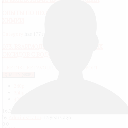
ОПЫТЫ ПО НЕОРГАНИЧЕСКОЙ
ХИМИИ
Category
has 177 media
073. ВЗАИМОДЕЙСТВИЕ ОСНОВНЫХ
ОКСИДОВ С ВОДОЙ
LIKE
DISLIKE
FAVOURITE
SHARE
REPORT
QUALITY (480P)
240p
360p
480p
16,395
by
Administrator
, 13 years ago
0
0
Log in