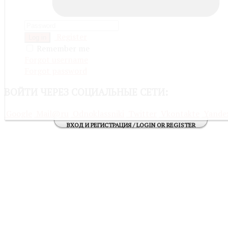
Register
Log in
Remember me
Forgot username
Forgot password
ВОЙТИ
ЧЕРЕЗ СОЦИАЛЬНЫЕ СЕТИ:
Google
Mail@ru
Odnoklassniki
Twitter
Vkontakte
Yande
ВХОД И РЕГИСТРАЦИЯ / LOGIN OR REGISTER