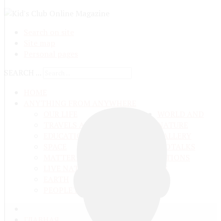
Search on site
Site map
Personal pages
SEARCH ...
HOME
ANYTHING FROM ANYWHERE
OUR LIFE
WORLD AND
TRAVELS ADN ADVENTURES
NATURE
EDUCATION AND UPBRINGING
GALLERY
SPACE
VIDEO
TALKS
MATTER AND ENERGY
AND QUESTIONS
LIVE NATURE
CONTESTS
EARTH
PEOPLE'S WORLD
ГЛАВНАЯ