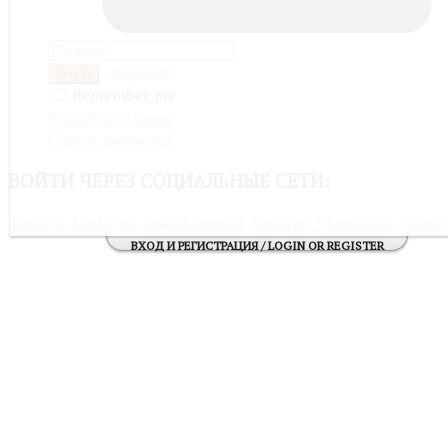
Register
Log in
Remember me
Forgot username
Forgot password
ВОЙТИ
ЧЕРЕЗ СОЦИАЛЬНЫЕ СЕТИ:
Google
Mail@ru
Odnoklassniki
Twitter
Vkontakte
Yande
ВХОД И РЕГИСТРАЦИЯ / LOGIN OR REGISTER