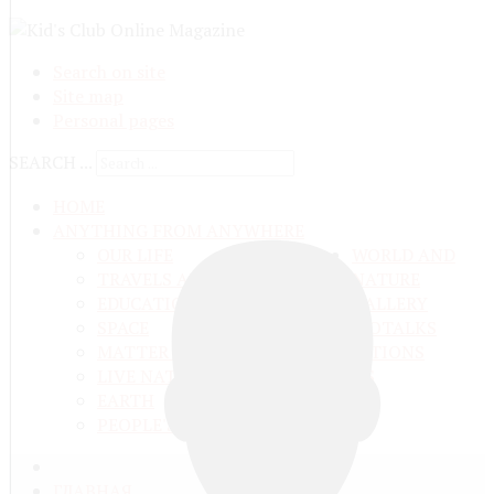
Search on site
Site map
Personal pages
SEARCH ...
HOME
ANYTHING FROM ANYWHERE
OUR LIFE
WORLD AND
TRAVELS ADN ADVENTURES
NATURE
EDUCATION AND UPBRINGING
GALLERY
SPACE
VIDEO
TALKS
MATTER AND ENERGY
AND QUESTIONS
LIVE NATURE
CONTESTS
EARTH
PEOPLE'S WORLD
ГЛАВНАЯ