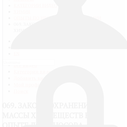
КАТЕГОРИИ ВИДЕО
ХИМИЯ
ОПЫТЫ ПО НЕОРГАНИЧЕСКОЙ ХИМИИ
069. ЗАКОН СОХРАНЕНИЯ МАССЫ
ХИМВЕЩЕСТВ В ОПЫТЕ ЛОМОНОСОВА
RU
FR
EN
Все видео
Категории видео
Добавить видео
Мой профиль
Поиск
069. ЗАКОН СОХРАНЕНИЯ
МАССЫ ХИМВЕЩЕСТВ В
ОПЫТЕ ЛОМОНОСОВА