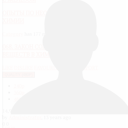
ОПЫТЫ ПО НЕОРГАНИЧЕСКОЙ
ХИМИИ
Category
has 177 media
068. ЗАКОН СОХРАНЕНИЯ МАССЫ
ВЕЩЕСТВ В ХИМРЕАКЦИЯХ
LIKE
DISLIKE
FAVOURITE
SHARE
REPORT
QUALITY (480P)
240p
360p
480p
14,931
by
Administrator
, 13 years ago
0
0
Log in