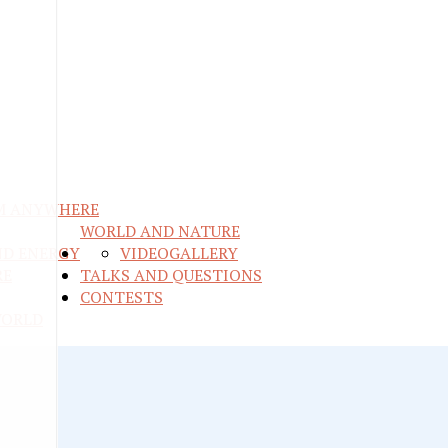
M ANYWHERE
WORLD AND NATURE
ND ENERGY
VIDEO
GALLERY
RE
TALKS AND QUESTIONS
CONTESTS
WORLD