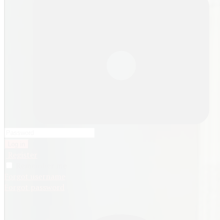
Log in
Register
Remember me
Forgot username
Forgot password