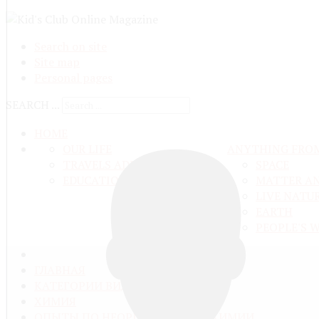
Search on site
Site map
Personal pages
SEARCH ...
HOME
OUR LIFE
ANYTHING FRO
TRAVELS ADN ADVENTURES
SPACE
EDUCATION AND UPBRINGING
MATTER A
LIVE NATU
EARTH
PEOPLE'S 
ГЛАВНАЯ
КАТЕГОРИИ ВИДЕО
ХИМИЯ
ОПЫТЫ ПО НЕОРГАНИЧЕСКОЙ ХИМИИ