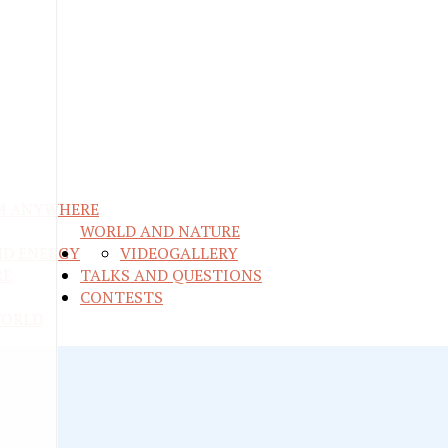
M ANYWHERE
WORLD AND NATURE
ND ENERGY
VIDEO
GALLERY
RE
TALKS AND QUESTIONS
CONTESTS
WORLD