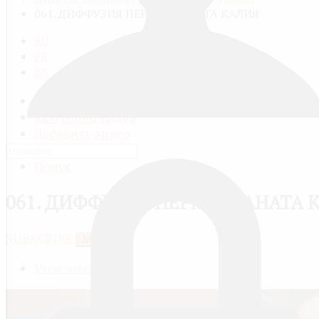
061. ДИФФУЗИЯ ПЕРМАНГАНАТА КАЛИЯ
RU
FR
EN
Все видео
Категории видео
Добавить видео
Мой профиль
Поиск
061. ДИФФУЗИЯ ПЕРМАНГАНАТА 
SUBSCRIBE
JACTIONS
View meta data