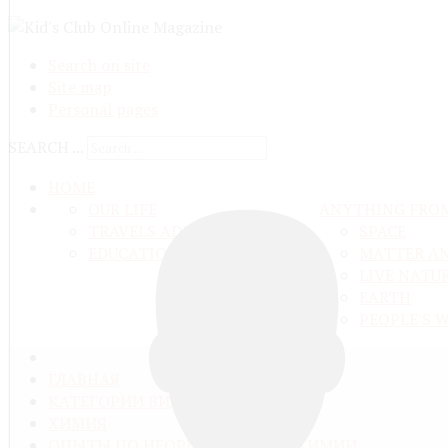
Search on site
Site map
Personal pages
SEARCH ...
HOME
OUR LIFE
ANYTHING FRO
TRAVELS ADN ADVENTURES
SPACE
EDUCATION AND UPBRINGING
MATTER A
LIVE NATU
EARTH
PEOPLE'S 
ГЛАВНАЯ
КАТЕГОРИИ ВИДЕО
ХИМИЯ
ОПЫТЫ ПО НЕОРГАНИЧЕСКОЙ ХИМИИ