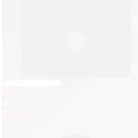
Log in
Register
Remember me
Forgot username
Forgot password