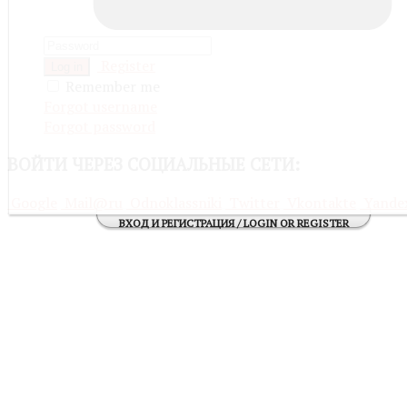
Register
Log in
Remember me
Forgot username
Forgot password
ВОЙТИ
ЧЕРЕЗ СОЦИАЛЬНЫЕ СЕТИ:
Google
Mail@ru
Odnoklassniki
Twitter
Vkontakte
Yande
ВХОД И РЕГИСТРАЦИЯ / LOGIN OR REGISTER