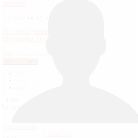
ХИМИИ
Category
has 177 media
023. ПОЛУЧЕНИЕ ВОДОРОДА И
ПРОВЕРКА ЕГО НА ЧИСТОТУ
LIKE
DISLIKE
FAVOURITE
SHARE
REPORT
QUALITY (480P)
240p
360p
480p
15,283
by
Administrator
, 13 years ago
0
0
Add comment
JComments
Log in