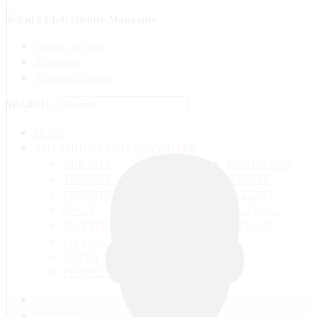
Search on site
Site map
Personal pages
SEARCH ...
HOME
ANYTHING FROM ANYWHERE
OUR LIFE
WORLD AND
TRAVELS ADN ADVENTURES
NATURE
EDUCATION AND UPBRINGING
GALLERY
SPACE
VIDEO
TALKS
MATTER AND ENERGY
AND QUESTIONS
LIVE NATURE
CONTESTS
EARTH
PEOPLE'S WORLD
ГЛАВНАЯ