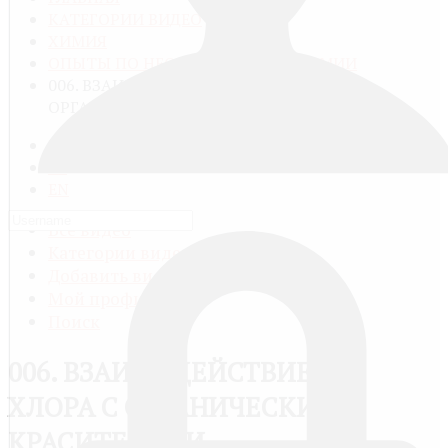
КАТЕГОРИИ ВИДЕО
ХИМИЯ
ОПЫТЫ ПО НЕОРГАНИЧЕСКОЙ ХИМИИ
006. ВЗАИМОДЕЙСТВИЕ ХЛОРА С
ОРГАНИЧЕСКИМИ КРАСИТЕЛЯМИ
RU
FR
EN
Все видео
Категории видео
Добавить видео
Мой профиль
Поиск
006. ВЗАИМОДЕЙСТВИЕ
ХЛОРА С ОРГАНИЧЕСКИМИ
КРАСИТЕЛЯМИ