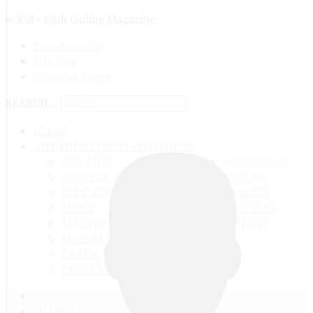
Search on site
Site map
Personal pages
SEARCH ...
HOME
ANYTHING FROM ANYWHERE
OUR LIFE
WORLD AND
TRAVELS ADN ADVENTURES
NATURE
EDUCATION AND UPBRINGING
GALLERY
SPACE
VIDEO
TALKS
MATTER AND ENERGY
AND QUESTIONS
LIVE NATURE
CONTESTS
EARTH
PEOPLE'S WORLD
ГЛАВНАЯ