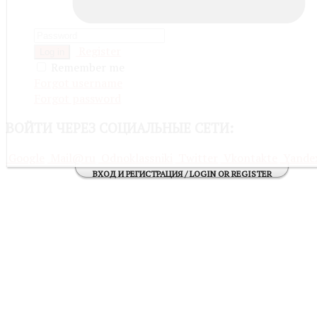
Register
Log in
Remember me
Forgot username
Forgot password
ВОЙТИ
ЧЕРЕЗ СОЦИАЛЬНЫЕ СЕТИ:
Google
Mail@ru
Odnoklassniki
Twitter
Vkontakte
Yande
ВХОД И РЕГИСТРАЦИЯ / LOGIN OR REGISTER