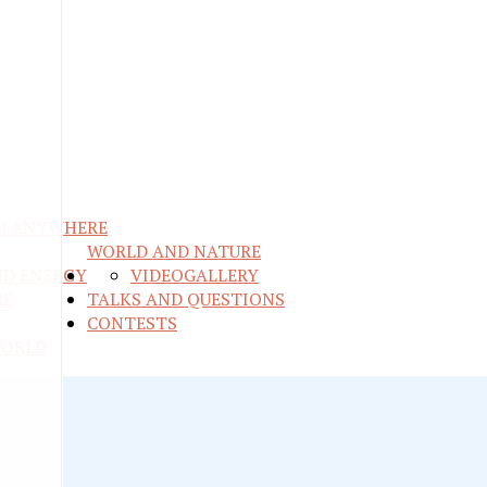
M ANYWHERE
WORLD AND NATURE
ND ENERGY
VIDEO
GALLERY
RE
TALKS AND QUESTIONS
CONTESTS
WORLD