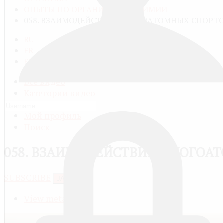
ОПЫТЫ ПО ОРГАНИЧЕСКОЙ ХИМИИ
058. ВЗАИМОДЕЙСТВИЕ МНОГОАТОМНЫХ СПОРТО
RU
FR
EN
Все видео
Категории видео
Добавить видео
Мой профиль
Поиск
058. ВЗАИМОДЕЙСТВИЕ МНОГОА
SUBSCRIBE
JACTIONS
View meta data