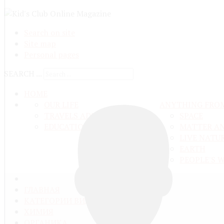
Search on site
Site map
Personal pages
SEARCH ...
HOME
OUR LIFE
ANYTHING FRO
TRAVELS ADN ADVENTURES
SPACE
EDUCATION AND UPBRINGING
MATTER A
LIVE NATU
EARTH
PEOPLE'S 
ГЛАВНАЯ
КАТЕГОРИИ ВИДЕО
ХИМИЯ
ОРГАНИКА