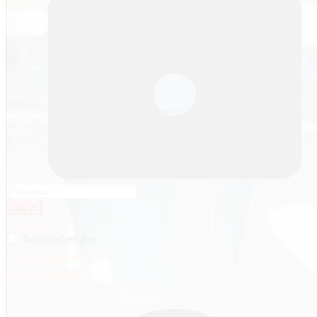
Log in
Register
Remember me
Forgot username
Forgot password