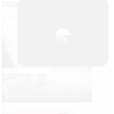
ГИДРОКСИДОМ МЕДИ
SUBSCRIBE
JACTIONS
View meta data
Log in
Register
Remember me
Forgot username
Forgot password
034. КИСЛОТНЫЙ ГИДРОЛИЗ