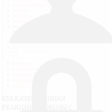
КАТЕГОРИИ ВИДЕО
ХИМИЯ
ОРГАНИКА
ОПЫТЫ ПО ОРГАНИЧЕСКОЙ ХИМИИ
033.КАЧЕСТВЕННАЯ РЕАКЦИЯ ГЛЮКОЗЫ С
ГИДРОКСИДОМ МЕДИ
RU
FR
EN
Все видео
Категории видео
Добавить видео
Мой профиль
Поиск
033.КАЧЕСТВЕННАЯ
РЕАКЦИЯ ГЛЮКОЗЫ С