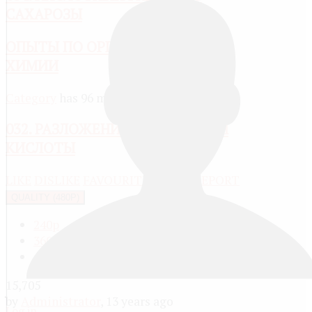
САХАРОЗЫ
ОПЫТЫ ПО ОРГАНИЧЕСКОЙ
ХИМИИ
Category
has 96 media
032. РАЗЛОЖЕНИЕ МУРАВЬИНОЙ
КИСЛОТЫ
LIKE
DISLIKE
FAVOURITE
SHARE
REPORT
QUALITY (480P)
240p
360p
480p
15,705
by
Administrator
, 13 years ago
Log in