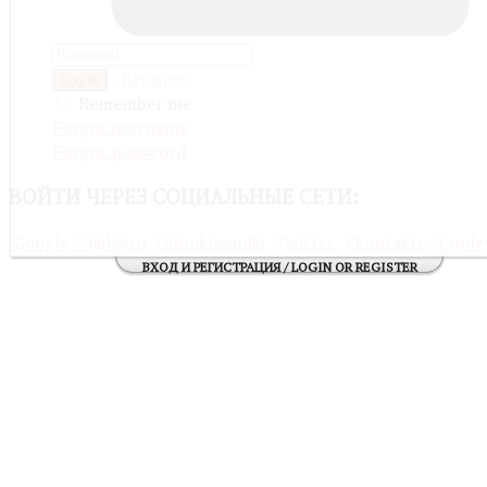
Register
Log in
Remember me
Forgot username
Forgot password
ВОЙТИ
ЧЕРЕЗ СОЦИАЛЬНЫЕ СЕТИ:
Google
Mail@ru
Odnoklassniki
Twitter
Vkontakte
Yande
ВХОД И РЕГИСТРАЦИЯ / LOGIN OR REGISTER