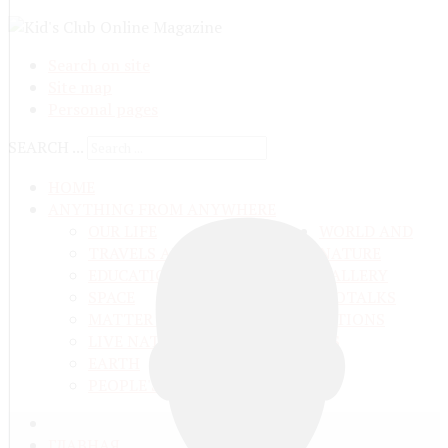
Search on site
Site map
Personal pages
SEARCH ...
HOME
ANYTHING FROM ANYWHERE
OUR LIFE
WORLD AND
TRAVELS ADN ADVENTURES
NATURE
EDUCATION AND UPBRINGING
GALLERY
SPACE
VIDEO
TALKS
MATTER AND ENERGY
AND QUESTIONS
LIVE NATURE
CONTESTS
EARTH
PEOPLE'S WORLD
ГЛАВНАЯ