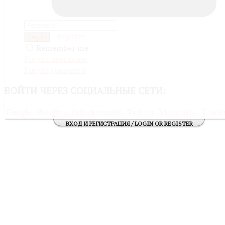
Register
Log in
Remember me
Forgot username
Forgot password
ВОЙТИ
ЧЕРЕЗ СОЦИАЛЬНЫЕ СЕТИ:
Google
Mail@ru
Odnoklassniki
Twitter
Vkontakte
Yande
ВХОД И РЕГИСТРАЦИЯ / LOGIN OR REGISTER