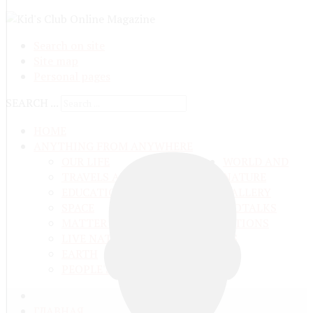
Search on site
Site map
Personal pages
SEARCH ...
HOME
ANYTHING FROM ANYWHERE
OUR LIFE
WORLD AND
TRAVELS ADN ADVENTURES
NATURE
EDUCATION AND UPBRINGING
GALLERY
SPACE
VIDEO
TALKS
MATTER AND ENERGY
AND QUESTIONS
LIVE NATURE
CONTESTS
EARTH
PEOPLE'S WORLD
ГЛАВНАЯ