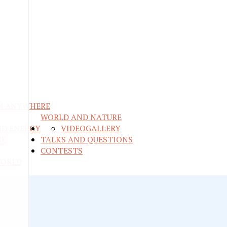
M ANYWHERE
WORLD AND NATURE
ND ENERGY
VIDEO
GALLERY
RE
TALKS AND QUESTIONS
CONTESTS
WORLD