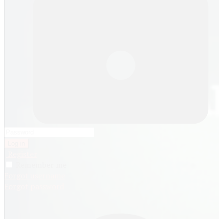
Log in
Register
Remember me
Forgot username
Forgot password