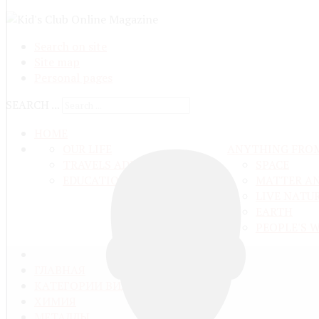
Search on site
Site map
Personal pages
SEARCH ...
HOME
OUR LIFE
ANYTHING FRO
TRAVELS ADN ADVENTURES
SPACE
EDUCATION AND UPBRINGING
MATTER A
LIVE NATU
EARTH
PEOPLE'S 
ГЛАВНАЯ
КАТЕГОРИИ ВИДЕО
ХИМИЯ
МЕТАЛЛЫ