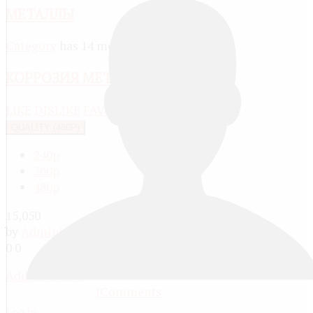
МЕТАЛЛЫ
Category
has 14 media
КОРРОЗИЯ МЕТАЛЛОВ
LIKE
DISLIKE
FAVOURITE
SHARE
REPORT
QUALITY (480P)
240p
360p
480p
15,050
by
Administrator
, 13 years ago
0
0
Add comment
JComments
Log in