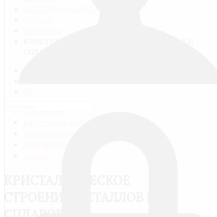
КАТЕГОРИИ ВИДЕО
ХИМИЯ
МЕТАЛЛЫ
КРИСТАЛЛИЧЕСКОЕ СТРОЕНИЕ МЕТАЛЛОВ И
СПЛАВОВ
RU
FR
EN
Все видео
Категории видео
Добавить видео
Мой профиль
Поиск
КРИСТАЛЛИЧЕСКОЕ
СТРОЕНИЕ МЕТАЛЛОВ И
СПЛАВОВ