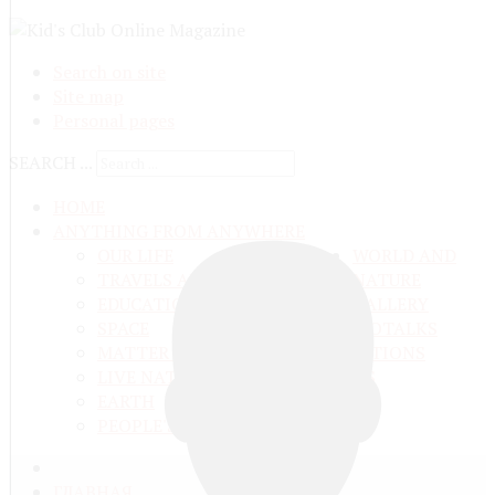
Search on site
Site map
Personal pages
SEARCH ...
HOME
ANYTHING FROM ANYWHERE
OUR LIFE
WORLD AND
TRAVELS ADN ADVENTURES
NATURE
EDUCATION AND UPBRINGING
GALLERY
SPACE
VIDEO
TALKS
MATTER AND ENERGY
AND QUESTIONS
LIVE NATURE
CONTESTS
EARTH
PEOPLE'S WORLD
ГЛАВНАЯ