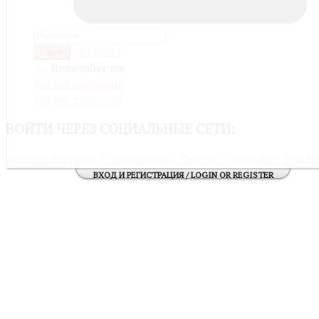
Register
Log in
Remember me
Forgot username
Forgot password
ВОЙТИ
ЧЕРЕЗ СОЦИАЛЬНЫЕ СЕТИ:
Google
Mail@ru
Odnoklassniki
Twitter
Vkontakte
Yande
ВХОД И РЕГИСТРАЦИЯ / LOGIN OR REGISTER