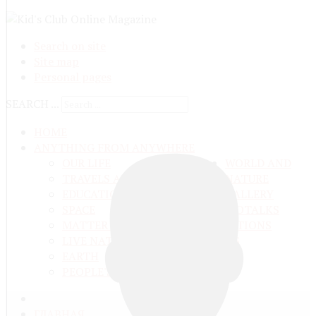
Search on site
Site map
Personal pages
SEARCH ...
HOME
ANYTHING FROM ANYWHERE
OUR LIFE
WORLD AND
TRAVELS ADN ADVENTURES
NATURE
EDUCATION AND UPBRINGING
GALLERY
SPACE
VIDEO
TALKS
MATTER AND ENERGY
AND QUESTIONS
LIVE NATURE
CONTESTS
EARTH
PEOPLE'S WORLD
ГЛАВНАЯ