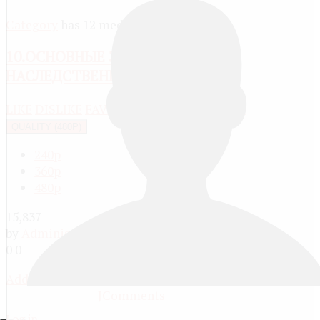
Category
has 12 media
10.ОСНОВНЫЕ ЗАКОНЫ
НАСЛЕДСТВЕННОСТИ
LIKE
DISLIKE
FAVOURITE
SHARE
REPORT
QUALITY (480P)
240p
360p
480p
15,837
by
Administrator
, 13 years ago
0
0
Add comment
JComments
Log in