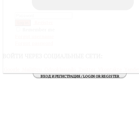
Register
Log in
Remember me
Forgot username
Forgot password
ВОЙТИ
ЧЕРЕЗ СОЦИАЛЬНЫЕ СЕТИ:
Google
Mail@ru
Odnoklassniki
Twitter
Vkontakte
Yande
ВХОД И РЕГИСТРАЦИЯ / LOGIN OR REGISTER