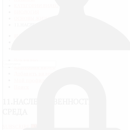
КАТЕГОРИИ ВИДЕО
БИОЛОГИЯ
ОСНОВЫ ЖИЗНИ
11.НАСЛЕДСТВЕННОСТЬ И СРЕДА
RU
FR
EN
Все видео
Категории видео
Добавить видео
Мой профиль
Поиск
11.НАСЛЕДСТВЕННОСТЬ И
СРЕДА
SUBSCRIBE
JACTIONS