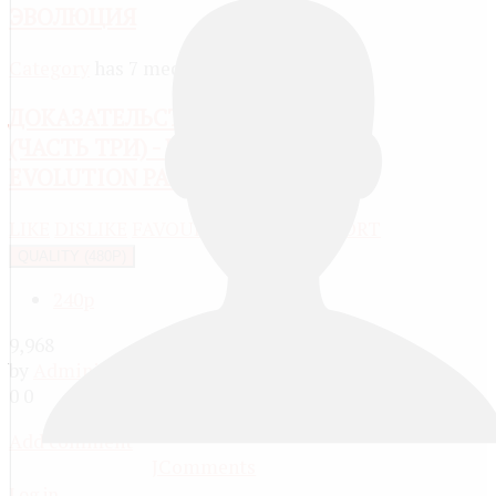
ЭВОЛЮЦИЯ
Category
has 7 media
ДОКАЗАТЕЛЬСТВА ЭВОЛЮЦИИ
(ЧАСТЬ ТРИ) - EVIDENCE FOR
EVOLUTION PART 3 (BY CDK0007)
LIKE
DISLIKE
FAVOURITE
SHARE
REPORT
QUALITY (480P)
240p
9,968
by
Administrator
, 13 years ago
0
0
Add comment
JComments
Log in