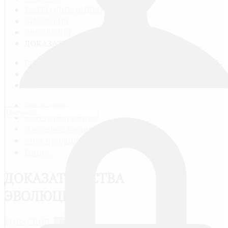
КАТЕГОРИИ ВИДЕО
БИОЛОГИЯ
ЭВОЛЮЦИЯ
ДОКАЗАТЕЛЬСТВА ЭВОЛЮЦИИ 2
RU
FR
EN
Все видео
Категории видео
Добавить видео
Мой профиль
Поиск
ДОКАЗАТЕЛЬСТВА
ЭВОЛЮЦИИ 2
SUBSCRIBE
JACTIONS