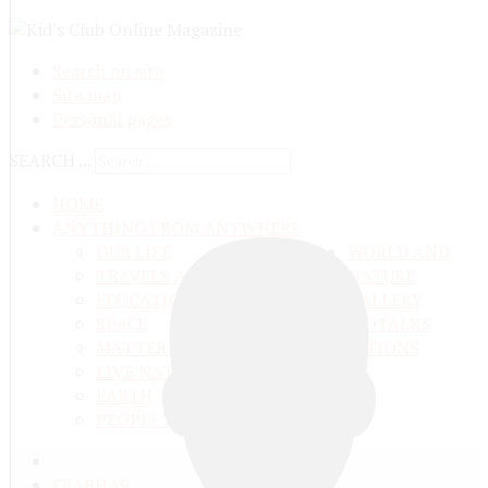
Search on site
Site map
Personal pages
SEARCH ...
HOME
ANYTHING FROM ANYWHERE
OUR LIFE
WORLD AND
TRAVELS ADN ADVENTURES
NATURE
EDUCATION AND UPBRINGING
GALLERY
SPACE
VIDEO
TALKS
MATTER AND ENERGY
AND QUESTIONS
LIVE NATURE
CONTESTS
EARTH
PEOPLE'S WORLD
ГЛАВНАЯ