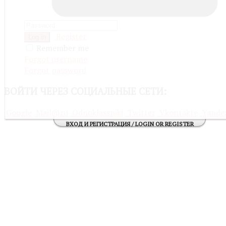
Register
Log in
Remember me
Forgot username
Forgot password
ВОЙТИ
ЧЕРЕЗ СОЦИАЛЬНЫЕ СЕТИ:
Google
Mail@ru
Odnoklassniki
Twitter
Vkontakte
Yande
ВХОД И РЕГИСТРАЦИЯ / LOGIN OR REGISTER