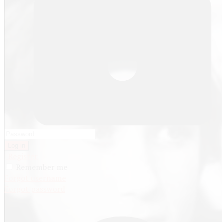
Log in
Register
Remember me
Forgot username
Forgot password