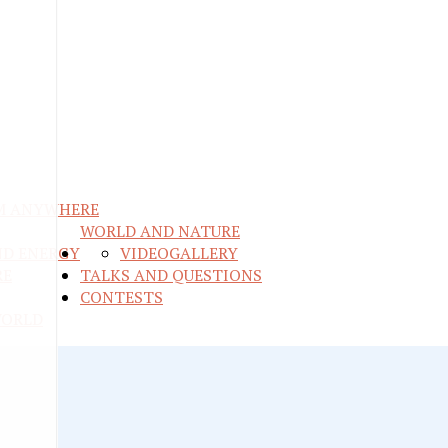
M ANYWHERE
WORLD AND NATURE
ND ENERGY
VIDEO
GALLERY
RE
TALKS AND QUESTIONS
CONTESTS
WORLD