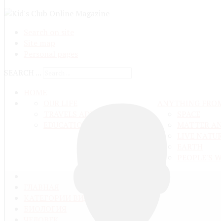
Search on site
Site map
Personal pages
SEARCH ...
HOME
OUR LIFE
ANYTHING FRO
TRAVELS ADN ADVENTURES
SPACE
EDUCATION AND UPBRINGING
MATTER A
LIVE NATU
EARTH
PEOPLE'S 
ГЛАВНАЯ
КАТЕГОРИИ ВИДЕО
БИОЛОГИЯ
ЧЕЛОВЕК