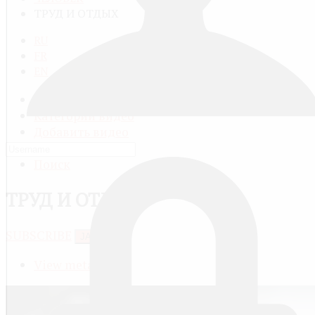
ТРУД И ОТДЫХ
RU
FR
EN
Все видео
Категории видео
Добавить видео
Мой профиль
Поиск
ТРУД И ОТДЫХ
SUBSCRIBE
JACTIONS
View meta data