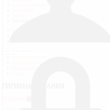
КАТЕГОРИИ ВИДЕО
БИОЛОГИЯ
ЧЕЛОВЕК
ГИГИЕНА ПИТАНИЯ
RU
FR
EN
Все видео
Категории видео
Добавить видео
Мой профиль
Поиск
ГИГИЕНА ПИТАНИЯ
SUBSCRIBE
JACTIONS
View meta data