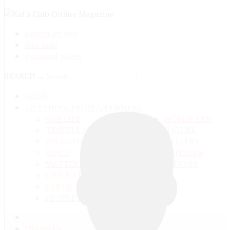
Search on site
Site map
Personal pages
SEARCH ...
HOME
ANYTHING FROM ANYWHERE
OUR LIFE
WORLD AND
TRAVELS ADN ADVENTURES
NATURE
EDUCATION AND UPBRINGING
GALLERY
SPACE
VIDEO
TALKS
MATTER AND ENERGY
AND QUESTIONS
LIVE NATURE
CONTESTS
EARTH
PEOPLE'S WORLD
ГЛАВНАЯ