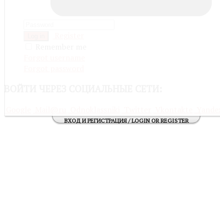
Register
Log in
Remember me
Forgot username
Forgot password
ВОЙТИ
ЧЕРЕЗ СОЦИАЛЬНЫЕ СЕТИ:
Google
Mail@ru
Odnoklassniki
Twitter
Vkontakte
Yande
ВХОД И РЕГИСТРАЦИЯ / LOGIN OR REGISTER