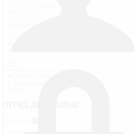
КАТЕГОРИИ ВИДЕО
БИОЛОГИЯ
ЖИВОТНЫЕ
ОТРЯД ДВУКРЫЛЫЕ
RU
FR
EN
Все видео
Категории видео
Добавить видео
Мой профиль
Поиск
ОТРЯД ДВУКРЫЛЫЕ
SUBSCRIBE
JACTIONS
View meta data