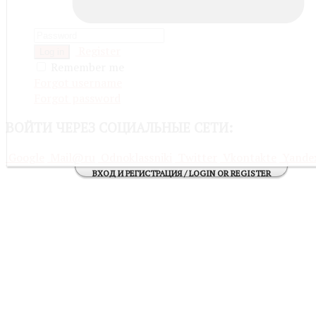
Register
Log in
Remember me
Forgot username
Forgot password
ВОЙТИ
ЧЕРЕЗ СОЦИАЛЬНЫЕ СЕТИ:
Google
Mail@ru
Odnoklassniki
Twitter
Vkontakte
Yande
ВХОД И РЕГИСТРАЦИЯ / LOGIN OR REGISTER