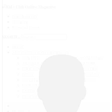
Search on site
Site map
Personal pages
SEARCH ...
HOME
ANYTHING FROM ANYWHERE
OUR LIFE
WORLD AND
TRAVELS ADN ADVENTURES
NATURE
EDUCATION AND UPBRINGING
GALLERY
SPACE
VIDEO
TALKS
MATTER AND ENERGY
AND QUESTIONS
LIVE NATURE
CONTESTS
EARTH
PEOPLE'S WORLD
ГЛАВНАЯ