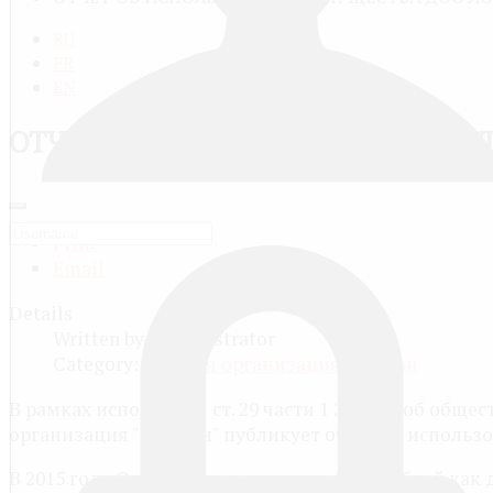
RU
FR
EN
ОТЧЁТ ОБ ИСПОЛЬЗОВАНИИ ИМУЩ
Print
Email
Details
Written by
Administrator
Category:
Детская организация Лоцман
В рамках исполнения ст. 29 части 1 Закона об общ
организация "Лоцман" публикует отчёт об использ
В 2015 году Организация получила 7000 рублей ка