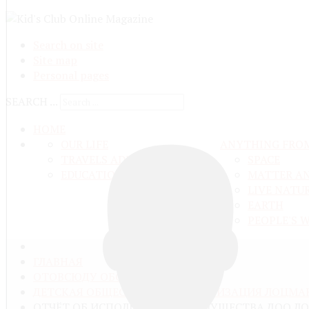
Search on site
Site map
Personal pages
SEARCH ...
HOME
OUR LIFE
ANYTHING FRO
TRAVELS ADN ADVENTURES
SPACE
EDUCATION AND UPBRINGING
MATTER A
LIVE NATU
EARTH
PEOPLE'S 
ГЛАВНАЯ
ОТОВСЮДУ ОБО ВСЁМ
ДЕТСКАЯ ОБЩЕСТВЕННАЯ ОРГАНИЗАЦИЯ ЛОЦМА
ОТЧЁТ ОБ ИСПОЛЬЗОВАНИИ ИМУЩЕСТВА ДОО ЛОЦ