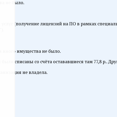
а не было.
ния услуг (получение лицензий на ПО в рамках специ
).
и иного имущества не было.
были списаны со счёта остававшиеся там 77,8 р.. Дру
анизация не владела.