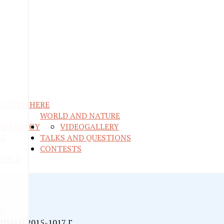
M ANYWHERE
WORLD AND NATURE
ND ENERGY
VIDEO
GALLERY
RE
TALKS AND QUESTIONS
CONTESTS
WORLD
Н
МАН 2015-1017 Г.