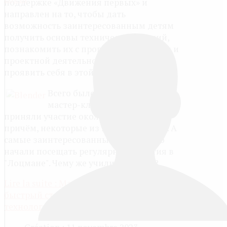
поддержке «Движения первых» и
направлен на то, чтобы дать
возможность заинтересованным детям
получить основы технических знаний,
познакомить их с программированием и
проектной деятельностью, помочь
проявить себя в этой сфере.
Всего было проведено 10
мастер-классов, в которых
приняли участие около 50 человек,
причём, некоторые из них - не по разу. А
самые заинтересованные после этого
начали посещать регулярные занятия в
"Лоцмане". Чему же учились ребята?
Lire la suite : Мастер-классы в "Лоцмане" -
быстрый старт в мир современных
технологий
Add new comment