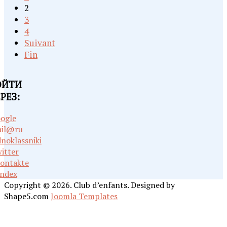
2
3
4
Suivant
Fin
ОЙТИ
РЕЗ:
ogle
il@ru
noklassniki
itter
ontakte
ndex
Copyright © 2026. Club d’enfants. Designed by
Shape5.com
Joomla Templates