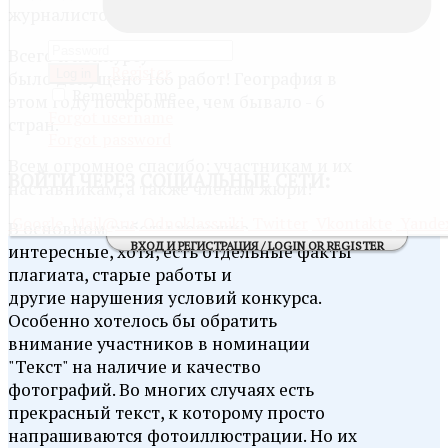
журналистов "Добро пожаловать"!
Всего к конкурсу
Register
Log in
было допущено 166 работ! География в
Remember me
этом году поскромнее, чем бывало - 6
Forgot username
стран.
Forgot password
Всем огромное спасибо: участникам и их
ВОЙТИ
ЧЕРЕЗ СОЦИАЛЬНЫЕ СЕТИ:
наставникам, а также членам жюри!
Google
Mail@ru
Odnoklassniki
Twitter
Vkontakte
Yande
В основном работы хорошие,
ВХОД И РЕГИСТРАЦИЯ / LOGIN OR REGISTER
интересные, хотя, есть отдельные факты
плагиата, старые работы и
другие нарушения условий конкурса.
Особенно хотелось бы обратить
внимание участников в номинации
"Текст" на наличие и качество
фотографий. Во многих случаях есть
прекрасный текст, к которому просто
напрашиваются фотоиллюстрации. Но их