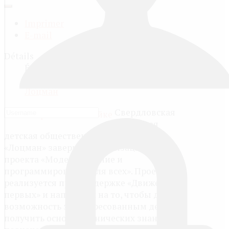
Imprimer
E-mail
Détails
Écrit par
Administrator
Catégorie :
Детская организация
Лоцман
Свердловская
областная
детская общественная организация
«Лоцман» завершает реализацию
проекта «Моделирование и
программирование для всех». Проект
реализуется при поддержке «Движения
первых» и направлен на то, чтобы дать
возможность заинтересованным детям
получить основы технических знаний,